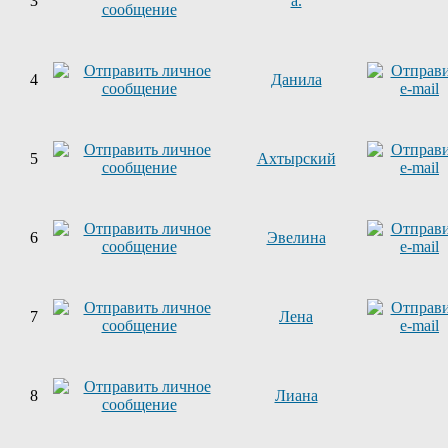
3
a.
4
Данила
5
Ахтырский
6
Эвелина
7
Лена
8
Лиана