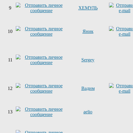
9
ХЕМУЛЬ
10
Яник
11
Sergey
12
Вадим
13
aelio