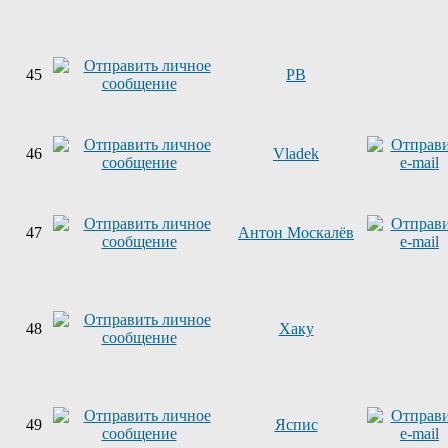
45
PB
46
Vladek
47
Антон Москалёв
48
Хаку
49
Яспис