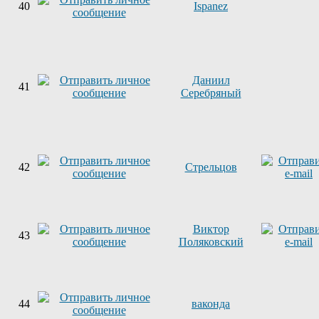
40
Ispanez
Даниил
41
Серебряный
42
Стрельцов
Виктор
43
Поляковский
44
ваконда