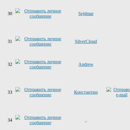
30
Sejdmar
31
SilverCloud
32
Andrew
33
Константин
34
.