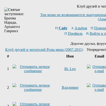
Клуб друзей и чи
Три вещи не возвращаются: выпущенная 
(Ара
Сайт
Альбом
Помощ
Профиль
Войти и 
Дорогие друзья, фору
Клуб друзей и читателей Розы мира (2007-2011)
Упорядочит
#
Имя
Email
1
Br. Leo
2
Владимир