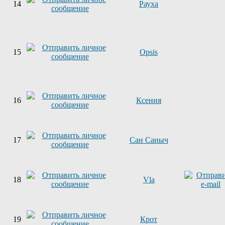
14
Рауха
15
Opsis
16
Ксения
17
Сан Саныч
18
Vla
19
Крот