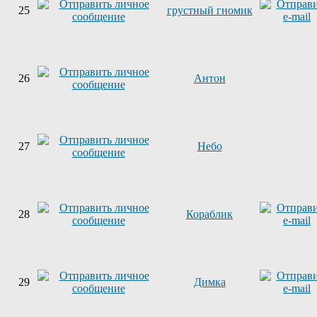
25
грустный гномик
26
Антон
27
Небо
28
Кораблик
29
Димка