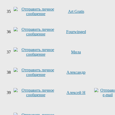
35
Art Gratis
36
Fourwinged
37
Мила
38
Александр
39
Алексей Н