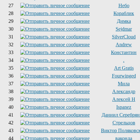
27
Небо
28
Кораблик
29
Димка
30
Sejdmar
31
SilverCloud
32
Andrew
33
Константин
34
.
35
Art Gratis
36
Fourwinged
37
Мила
38
Александр
39
Алексей Н
40
Ispanez
41
Даниил Серебря
42
Стрельцов
43
Виктор Поляковс
44
ваконда