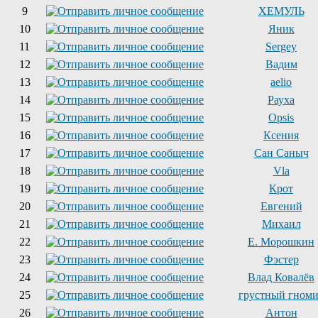
9
ХЕМУЛЬ
10
Яник
11
Sergey
12
Вадим
13
aelio
14
Рауха
15
Opsis
16
Ксения
17
Сан Саныч
18
Vla
19
Крот
20
Евгений
21
Михаил
22
Е. Морошкин
23
Фэстер
24
Влад Ковалёв
25
грустный гном
26
Антон