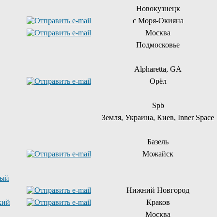
Новокузнецк
с Моря-Окияна
Москва
Подмосковье
Alpharetta, GA
Орёл
Spb
Земля, Украина, Киев, Inner Space
Базель
Можайск
ный
Нижний Новгород
кий
Краков
Москва