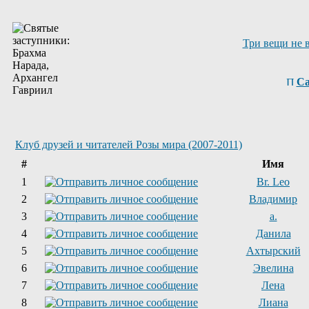
Три вещи не 
Са
Клуб друзей и читателей Розы мира (2007-2011)
#
Имя
1
Br. Leo
2
Владимир
3
a.
4
Данила
5
Ахтырский
6
Эвелина
7
Лена
8
Лиана