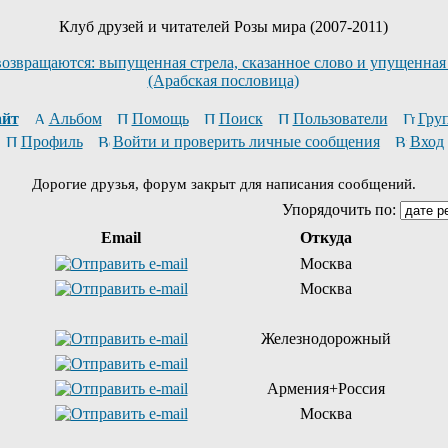
Клуб друзей и читателей Розы мира (2007-2011)
возвращаются: выпущенная стрела, сказанное слово и упущенная
(Арабская пословица)
йт
Альбом
Помощь
Поиск
Пользователи
Гру
Профиль
Войти и проверить личные сообщения
Вход
Дорогие друзья, форум закрыт для написания сообщений.
Упорядочить по:
Email
Откуда
Москва
Москва
Железнодорожный
Армения+Россия
Москва