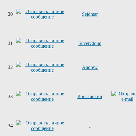
30
Sejdmar
31
SilverCloud
32
Andrew
33
Константин
34
.