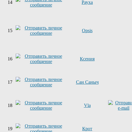
14
Рауха
15
Opsis
16
Ксения
17
Сан Саныч
18
Vla
19
Крот