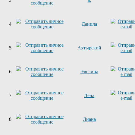
3
a.
4
Данила
5
Ахтырский
6
Эвелина
7
Лена
8
Лиана