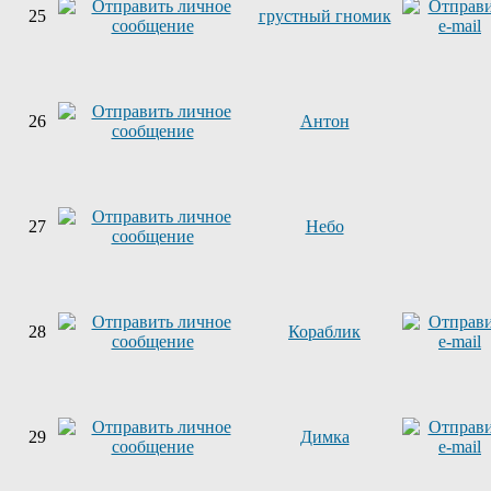
25
грустный гномик
26
Антон
27
Небо
28
Кораблик
29
Димка