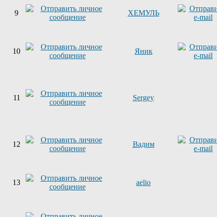
9
ХЕМУЛЬ
10
Яник
11
Sergey
12
Вадим
13
aelio