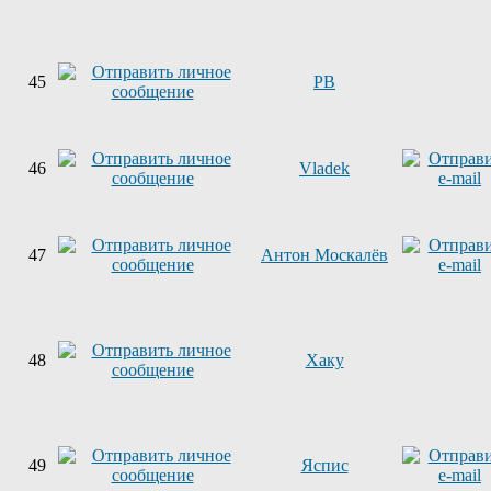
45
PB
46
Vladek
47
Антон Москалёв
48
Хаку
49
Яспис