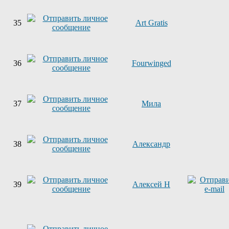
35
Art Gratis
36
Fourwinged
37
Мила
38
Александр
39
Алексей Н