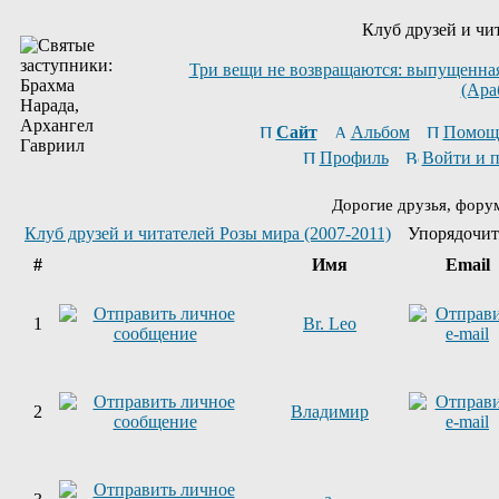
Клуб друзей и чи
Три вещи не возвращаются: выпущенная 
(Ара
Сайт
Альбом
Помощ
Профиль
Войти и 
Дорогие друзья, фору
Клуб друзей и читателей Розы мира (2007-2011)
Упорядочит
#
Имя
Email
1
Br. Leo
2
Владимир