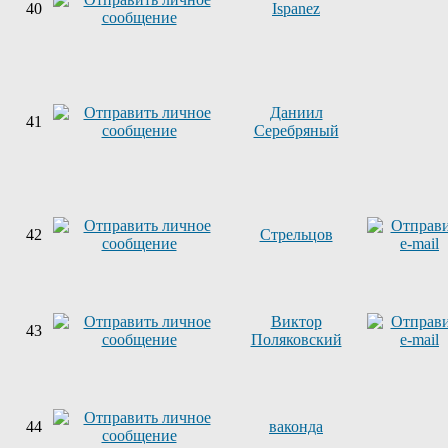
40
Ispanez
Даниил
41
Серебряный
42
Стрельцов
Виктор
43
Поляковский
44
ваконда