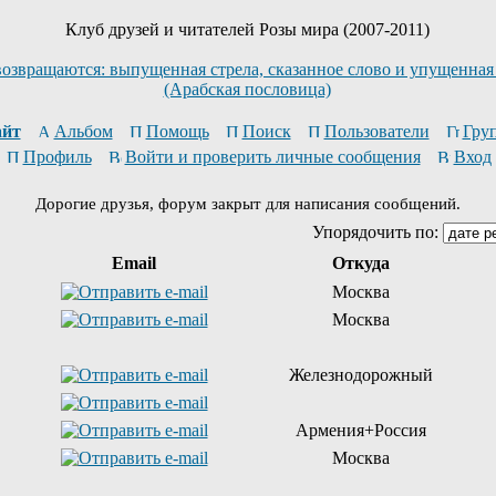
Клуб друзей и читателей Розы мира (2007-2011)
возвращаются: выпущенная стрела, сказанное слово и упущенная
(Арабская пословица)
йт
Альбом
Помощь
Поиск
Пользователи
Гру
Профиль
Войти и проверить личные сообщения
Вход
Дорогие друзья, форум закрыт для написания сообщений.
Упорядочить по:
Email
Откуда
Москва
Москва
Железнодорожный
Армения+Россия
Москва