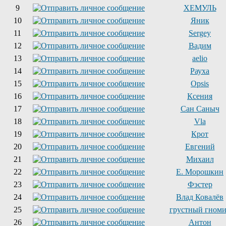
9
ХЕМУЛЬ
10
Яник
11
Sergey
12
Вадим
13
aelio
14
Рауха
15
Opsis
16
Ксения
17
Сан Саныч
18
Vla
19
Крот
20
Евгений
21
Михаил
22
Е. Морошкин
23
Фэстер
24
Влад Ковалёв
25
грустный гном
26
Антон