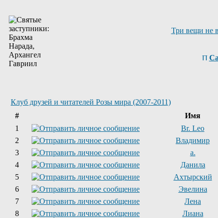
Три вещи не 
Са
Клуб друзей и читателей Розы мира (2007-2011)
#
Имя
1
Br. Leo
2
Владимир
3
a.
4
Данила
5
Ахтырский
6
Эвелина
7
Лена
8
Лиана