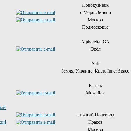
Новокузнецк
с Моря-Окияна
Москва
Подмосковье
Alpharetta, GA
Орёл
Spb
Земля, Украина, Киев, Inner Space
Базель
Можайск
ный
Нижний Новгород
кий
Краков
Москва