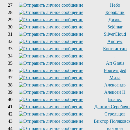
27
Небо
28
Кораблик
29
Димка
30
Sejdmar
31
SilverCloud
32
Andrew
33
Константин
34
.
35
Art Gratis
36
Fourwinged
37
Мила
38
Александр
39
Алексей Н
40
Ispanez
41
Даниил Серебря
42
Стрельцов
43
Виктор Поляковс
44
ваконда