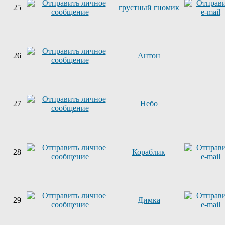
25
грустный гномик
26
Антон
27
Небо
28
Кораблик
29
Димка