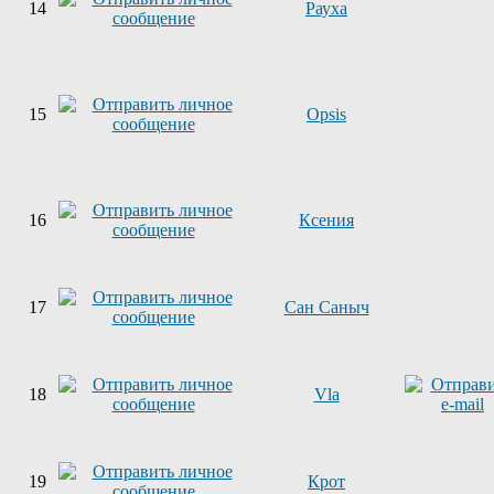
14
Рауха
15
Opsis
16
Ксения
17
Сан Саныч
18
Vla
19
Крот