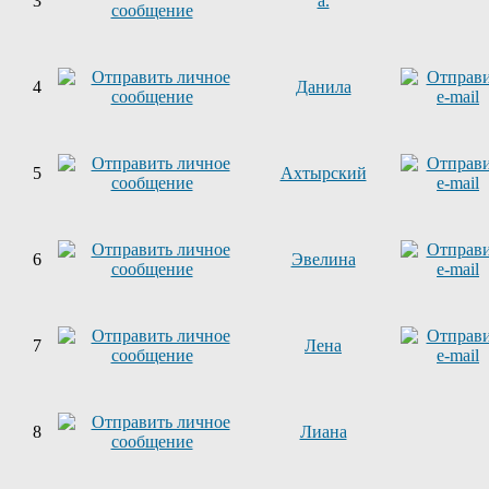
3
a.
4
Данила
5
Ахтырский
6
Эвелина
7
Лена
8
Лиана