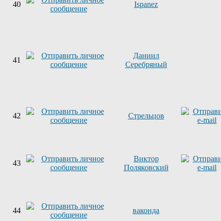
40
Ispanez
Даниил
41
Серебряный
42
Стрельцов
Виктор
43
Поляковский
44
ваконда