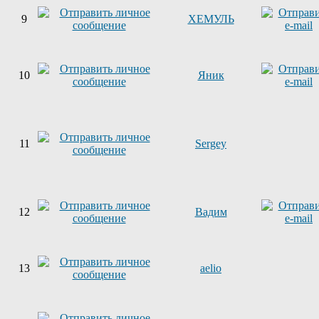
9
ХЕМУЛЬ
10
Яник
11
Sergey
12
Вадим
13
aelio