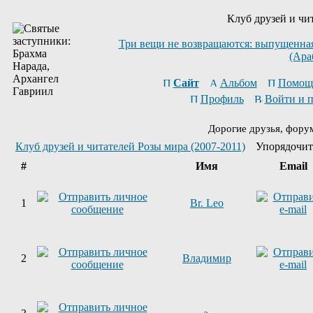
Клуб друзей и чи
Три вещи не возвращаются: выпущенная 
(Ара
Сайт
Альбом
Помощ
Профиль
Войти и 
Дорогие друзья, фору
Клуб друзей и читателей Розы мира (2007-2011)
Упорядочит
#
Имя
Email
1
Br. Leo
2
Владимир