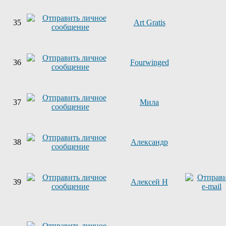
35
Art Gratis
36
Fourwinged
37
Мила
38
Александр
39
Алексей Н