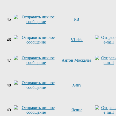
45
PB
46
Vladek
47
Антон Москалёв
48
Хаку
49
Яспис