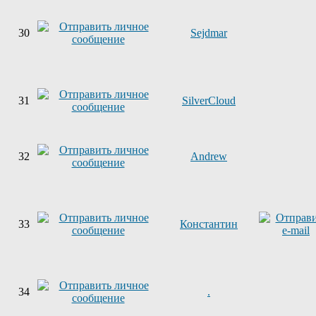
30
Sejdmar
31
SilverCloud
32
Andrew
33
Константин
34
.