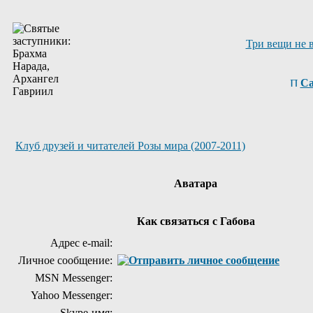
Три вещи не 
Са
Клуб друзей и читателей Розы мира (2007-2011)
Аватара
Как связаться с Габова
Адрес e-mail:
Личное сообщение:
MSN Messenger:
Yahoo Messenger:
Skype-имя: