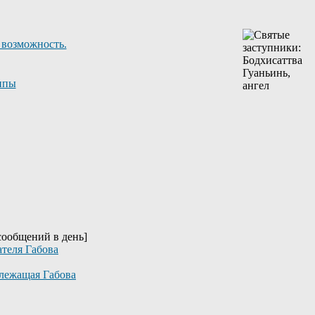
 возможность.
ппы
 сообщений в день]
ателя Габова
длежащая Габова