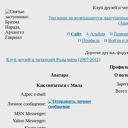
Клуб друзей и чи
Три вещи не возвращаются: выпущенная 
(Ара
Сайт
Альбом
Помощ
Профиль
Войти и 
Дорогие друзья, фору
Клуб друзей и читателей Розы мира (2007-2011)
Профиль
Аватара
О пол
Зарег
Как связаться с Мила
Всего
Адрес e-mail:
Личное сообщение:
MSN Messenger:
Yahoo Messenger:
Skype-имя: