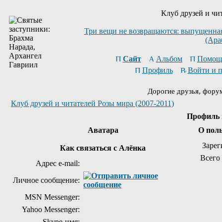
Клуб друзей и чи
Три вещи не возвращаются: выпущенная 
(Ара
Сайт
Альбом
Помощ
Профиль
Войти и 
Дорогие друзья, фору
Клуб друзей и читателей Розы мира (2007-2011)
Профиль 
Аватара
О пол
Зарег
Как связаться с Алёнка
Всего
Адрес e-mail:
Личное сообщение:
MSN Messenger:
Yahoo Messenger:
Skype-имя: