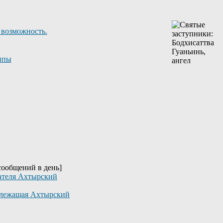
 возможность.
ппы
 сообщений в день]
ателя Ахтырский
длежащая Ахтырский