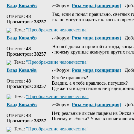
Влад Ковалёв
Форум:
Роза мира (концепция)
Добав
Так, если я понял правильно, светлых 
Ответов:
48
т.к. не могут отпадать с какого-то времен
Просмотров:
38257
Тема:
"Преображение человечества"
Влад Ковалёв
Форум:
Роза мира (концепция)
Добав
Это всё должно произойти тогда, когда
Ответов:
48
- почему крупные демиурги других гала
Просмотров:
38257
Тема:
"Преображение человечества"
Влад Ковалёв
Форум:
Роза мира (концепция)
Добав
Я тебе нравлюсь?
Ответов:
48
Владик, а я тебе нравлюсь, петушок?
Просмотров:
38257
Где же ты видел гномов нетрадиционн
Тема:
"Преображение человечества"
Влад Ковалёв
Форум:
Роза мира (концепция)
Добав
Нет, реальные лысые пацаны из Энска н
Ответов:
48
Почему из Энска? У вас в понаехоловск
Просмотров:
38257
Тема:
"Преображение человечества"