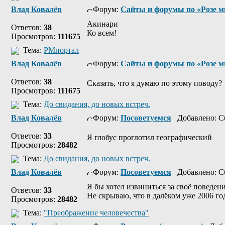
Влад Ковалёв
Форум:
Сайты и форумы по «Розе м
Акинари
Ответов:
38
Ко всем!
Просмотров:
111675
Тема:
РМпортал
Влад Ковалёв
Форум:
Сайты и форумы по «Розе м
Ответов:
38
Сказать, что я думаю по этому поводу?
Просмотров:
111675
Тема:
До свидания, до новых встреч.
Влад Ковалёв
Форум:
Посоветуемся
Добавлено: Сб
Ответов:
33
Я глобус проглотил географический
Просмотров:
28482
Тема:
До свидания, до новых встреч.
Влад Ковалёв
Форум:
Посоветуемся
Добавлено: Сб
Я бы хотел извиниться за своё поведен
Ответов:
33
Не скрываю, что в далёком уже 2006 году
Просмотров:
28482
Тема:
"Преображение человечества"