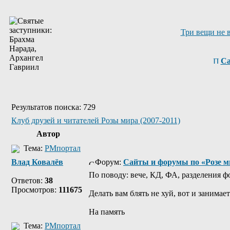
Три вещи не 
Са
Результатов поиска: 729
Клуб друзей и читателей Розы мира (2007-2011)
Автор
Тема:
РМпортал
Влад Ковалёв
Форум:
Сайты и форумы по «Розе м
По поводу: вече, КД, ФА, разделения ф
Ответов:
38
Просмотров:
111675
Делать вам блять не хуй, вот и занимае
На память
Тема:
РМпортал