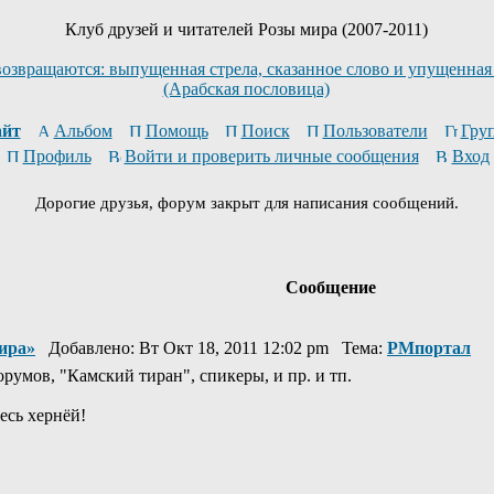
Клуб друзей и читателей Розы мира (2007-2011)
возвращаются: выпущенная стрела, сказанное слово и упущенная
(Арабская пословица)
йт
Альбом
Помощь
Поиск
Пользователи
Гру
Профиль
Войти и проверить личные сообщения
Вход
Дорогие друзья, форум закрыт для написания сообщений.
Сообщение
ира»
Добавлено: Вт Окт 18, 2011 12:02 pm Тема:
РМпортал
орумов, "Камский тиран", спикеры, и пр. и тп.
тесь хернёй!