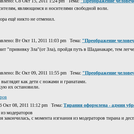
лено: Сб Окт 15, 2011 1:24 pm Тема:
"Преображение человеч
осителям, являющимся и носителями свободной воли.
ора ещё никто не отменил.
лено: Вт Окт 11, 2011 11:03 pm Тема:
"Преображение челове
ит "прививку Зла"(от Зла), пройдя путь в Шаданакаре, тем легч
лено: Вс Окт 09, 2011 11:55 pm Тема:
"Преображение челове
 выглядят как дети с ножами и гранатами.
гкую их остановили.
оров
 Окт 08, 2011 11:12 pm Тема:
Тирания оформлена - админ убр
 из модераторов
 закончилась, с момента изгнания из модераторов тирана и дес