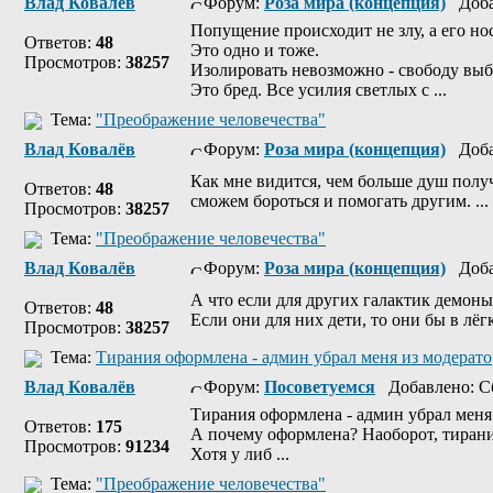
Влад Ковалёв
Форум:
Роза мира (концепция)
Добав
Попущение происходит не злу, а его н
Ответов:
48
Это одно и тоже.
Просмотров:
38257
Изолировать невозможно - свободу выб
Это бред. Все усилия светлых с ...
Тема:
"Преображение человечества"
Влад Ковалёв
Форум:
Роза мира (концепция)
Добав
Как мне видится, чем больше душ получ
Ответов:
48
сможем бороться и помогать другим. ...
Просмотров:
38257
Тема:
"Преображение человечества"
Влад Ковалёв
Форум:
Роза мира (концепция)
Добав
А что если для других галактик демоны
Ответов:
48
Если они для них дети, то они бы в лё
Просмотров:
38257
Тема:
Тирания оформлена - админ убрал меня из модерат
Влад Ковалёв
Форум:
Посоветуемся
Добавлено: Сб
Тирания оформлена - админ убрал меня
Ответов:
175
А почему оформлена? Наоборот, тирания
Просмотров:
91234
Хотя у либ ...
Тема:
"Преображение человечества"