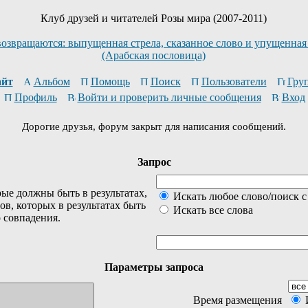
Клуб друзей и читателей Розы мира (2007-2011)
возвращаются: выпущенная стрела, сказанное слово и упущенная
(Арабская пословица)
йт
Альбом
Помощь
Поиск
Пользователи
Гру
Профиль
Войти и проверить личные сообщения
Вход
Дорогие друзья, форум закрыт для написания сообщений.
Запрос
ые должны быть в результатах,
Искать любое слово/поиск с
ов, которых в результатах быть
Искать все слова
о совпадения.
Параметры запроса
Время размещения
И