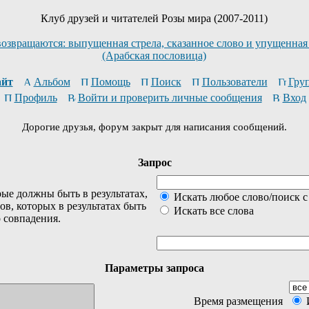
Клуб друзей и читателей Розы мира (2007-2011)
возвращаются: выпущенная стрела, сказанное слово и упущенная
(Арабская пословица)
йт
Альбом
Помощь
Поиск
Пользователи
Гру
Профиль
Войти и проверить личные сообщения
Вход
Дорогие друзья, форум закрыт для написания сообщений.
Запрос
ые должны быть в результатах,
Искать любое слово/поиск с
ов, которых в результатах быть
Искать все слова
о совпадения.
Параметры запроса
Время размещения
И