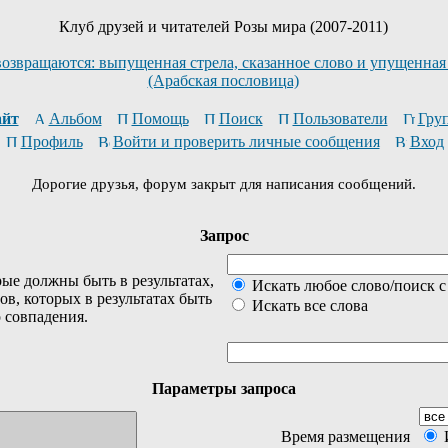
Клуб друзей и читателей Розы мира (2007-2011)
возвращаются: выпущенная стрела, сказанное слово и упущенная
(Арабская пословица)
йт
Альбом
Помощь
Поиск
Пользователи
Гру
Профиль
Войти и проверить личные сообщения
Вход
Дорогие друзья, форум закрыт для написания сообщений.
Запрос
ые должны быть в результатах,
Искать любое слово/поиск с
ов, которых в результатах быть
Искать все слова
о совпадения.
Параметры запроса
Время размещения
И