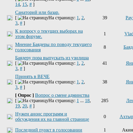
14
,
15
,
#
]
Санаторий или базар.
[
На страницу:
1
,
2
,
39
Рау
3
,
#
]
К вопросу о текущих выборах на
1
Vla
этом форуме.
Мнение Баядеры по поводу текущего
8
Баяд
голосования
Баядеру пора выпускать из узилища
[
На страницу:
1
,
2
,
41
Ян
3
,
#
]
Принять в ВЕЧЕ
[
На страницу:
1
,
2
,
38
Ян
3
,
#
]
[ Опрос ]
Вопрос о смене админства
[
На страницу:
1
...
18
,
285
Ле
19
,
20
,
#
]
Нужен анонс программ и
0
Ахтыр
обсуждения их на главной странице
Последний пункт в голосовании
1
Акин