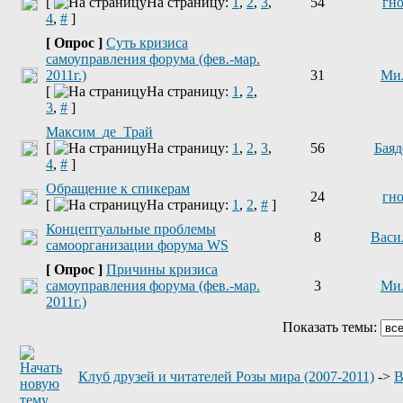
[
На страницу:
1
,
2
,
3
,
54
гн
4
,
#
]
[ Опрос ]
Суть кризиса
самоуправления форума (фев.-мар.
2011г.)
31
Ми
[
На страницу:
1
,
2
,
3
,
#
]
Максим_де_Трай
[
На страницу:
1
,
2
,
3
,
56
Баяд
4
,
#
]
Обращение к спикерам
24
гн
[
На страницу:
1
,
2
,
#
]
Концептуальные проблемы
8
Васи
самоорганизации форума WS
[ Опрос ]
Причины кризиса
самоуправления форума (фев.-мар.
3
Ми
2011г.)
Показать темы:
Клуб друзей и читателей Розы мира (2007-2011)
->
В