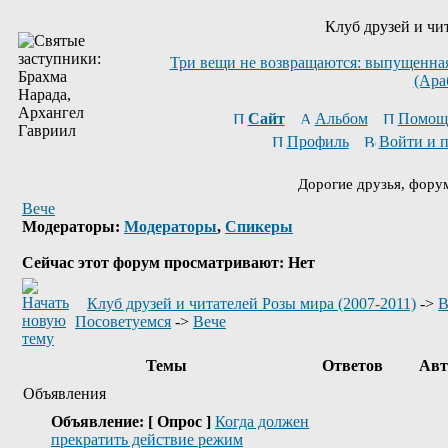
Клуб друзей и чи
Три вещи не возвращаются: выпущенная 
(Ара
Сайт
Альбом
Помощ
Профиль
Войти и 
Дорогие друзья, фору
Вече
Модераторы:
Модераторы
,
Спикеры
Сейчас этот форум просматривают: Нет
Клуб друзей и читателей Розы мира (2007-2011)
->
В
Посоветуемся
->
Вече
Темы
Ответов
Авт
Объявления
Объявление:
[ Опрос ]
Когда должен
прекратить действие режим