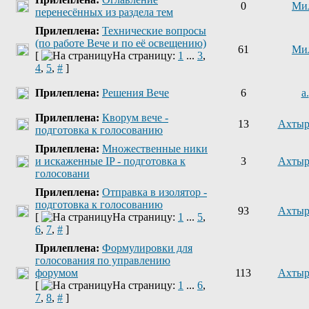
0
Ми
перенесённых из раздела тем
Прилеплена:
Технические вопросы
(по работе Вече и по её освещению)
61
Ми
[
На страницу:
1
...
3
,
4
,
5
,
#
]
Прилеплена:
Решения Вече
6
a.
Прилеплена:
Кворум вече -
13
Ахтыр
подготовка к голосованию
Прилеплена:
Множественные ники
и искаженные IP - подготовка к
3
Ахтыр
голосовани
Прилеплена:
Отправка в изолятор -
подготовка к голосованию
93
Ахтыр
[
На страницу:
1
...
5
,
6
,
7
,
#
]
Прилеплена:
Формулировки для
голосования по управлению
форумом
113
Ахтыр
[
На страницу:
1
...
6
,
7
,
8
,
#
]