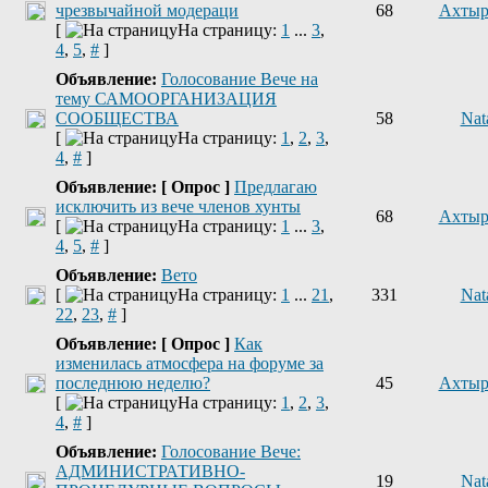
чрезвычайной модераци
68
Ахтыр
[
На страницу:
1
...
3
,
4
,
5
,
#
]
Объявление:
Голосование Вече на
тему САМООРГАНИЗАЦИЯ
СООБЩЕСТВА
58
Nat
[
На страницу:
1
,
2
,
3
,
4
,
#
]
Объявление:
[ Опрос ]
Предлагаю
исключить из вече членов хунты
68
Ахтыр
[
На страницу:
1
...
3
,
4
,
5
,
#
]
Объявление:
Вето
[
На страницу:
1
...
21
,
331
Nat
22
,
23
,
#
]
Объявление:
[ Опрос ]
Как
изменилась атмосфера на форуме за
последнюю неделю?
45
Ахтыр
[
На страницу:
1
,
2
,
3
,
4
,
#
]
Объявление:
Голосование Вече:
АДМИНИСТРАТИВНО-
19
Nat