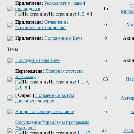
Прилеплена:
Редколлегия - какой
Е
она видится
15
Моро
[
На страницу:
1
,
2
,
#
]
Прилеплена:
Оглавление
0
Ми
"Технических вопросов"
Прилеплена:
Положение о Вече
0
Акин
Темы
Последние пэры Вече
6
Акин
Перемещена:
Позорная отставка
Камскому
85
Пес
[
На страницу:
1
...
4
,
5
,
6
,
#
]
[ Опрос ]
Поименный вотум
4
Ахтыр
доверия/недоверия
Вопрос о всеобщей отставке
6
a.
Обсуждение "проблемы программы
Акинари"
221
Васи
[
На страницу:
1
...
13
,