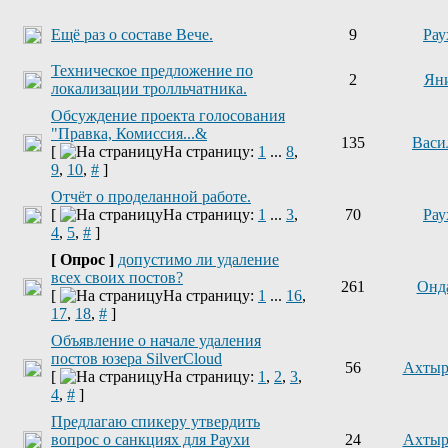
Ещё раз о составе Вече.
9
Рау
Техническое предложение по
2
Ян
локализации тролльчатника.
Обсуждение проекта голосования
"Правка, Комиссия...&
135
Васи
[
На страницу:
1
...
8
,
9
,
10
,
#
]
Отчёт о проделанной работе.
[
На страницу:
1
...
3
,
70
Рау
4
,
5
,
#
]
[ Опрос ]
допустимо ли удаление
всех своих постов?
261
Онд
[
На страницу:
1
...
16
,
17
,
18
,
#
]
Объявление о начале удаления
постов юзера SilverCloud
56
Ахтыр
[
На страницу:
1
,
2
,
3
,
4
,
#
]
Предлагаю спикеру утвердить
вопрос о санкциях для Раухи
24
Ахтыр