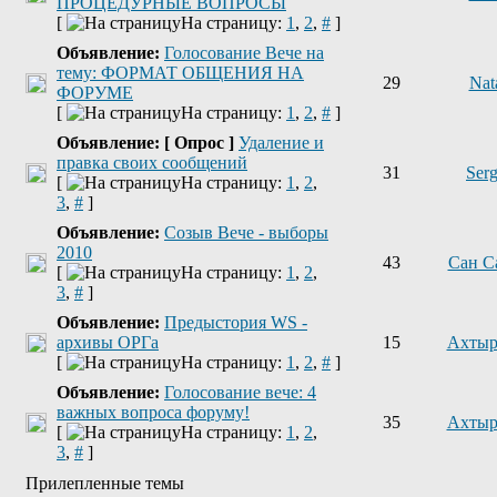
ПРОЦЕДУРНЫЕ ВОПРОСЫ
[
На страницу:
1
,
2
,
#
]
Объявление:
Голосование Вече на
тему: ФОРМАТ ОБЩЕНИЯ НА
29
Nat
ФОРУМЕ
[
На страницу:
1
,
2
,
#
]
Объявление:
[ Опрос ]
Удаление и
правка своих сообщений
31
Ser
[
На страницу:
1
,
2
,
3
,
#
]
Объявление:
Созыв Вече - выборы
2010
43
Сан С
[
На страницу:
1
,
2
,
3
,
#
]
Объявление:
Предыстория WS -
архивы ОРГа
15
Ахтыр
[
На страницу:
1
,
2
,
#
]
Объявление:
Голосование вече: 4
важных вопроса форуму!
35
Ахтыр
[
На страницу:
1
,
2
,
3
,
#
]
Прилепленные темы