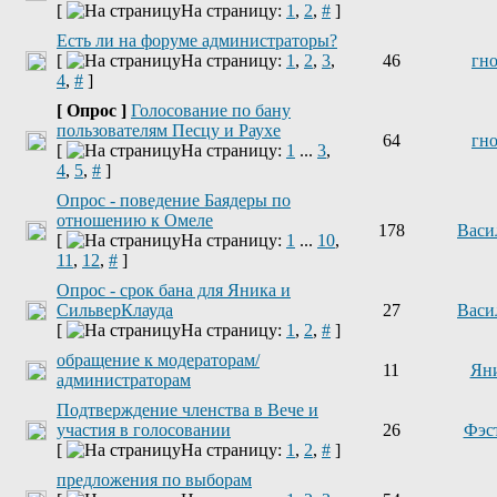
[
На страницу:
1
,
2
,
#
]
Есть ли на форуме администраторы?
[
На страницу:
1
,
2
,
3
,
46
гн
4
,
#
]
[ Опрос ]
Голосование по бану
пользователям Песцу и Раухе
64
гн
[
На страницу:
1
...
3
,
4
,
5
,
#
]
Опрос - поведение Баядеры по
отношению к Омеле
178
Васи
[
На страницу:
1
...
10
,
11
,
12
,
#
]
Опрос - срок бана для Яника и
СильверКлауда
27
Васи
[
На страницу:
1
,
2
,
#
]
обращение к модераторам/
11
Ян
администраторам
Подтверждение членства в Вече и
участия в голосовании
26
Фэс
[
На страницу:
1
,
2
,
#
]
предложения по выборам