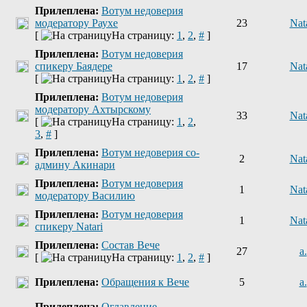
Прилеплена:
Вотум недоверия
модератору Раухе
23
Nat
[
На страницу:
1
,
2
,
#
]
Прилеплена:
Вотум недоверия
спикеру Баядере
17
Nat
[
На страницу:
1
,
2
,
#
]
Прилеплена:
Вотум недоверия
модератору Ахтырскому
33
Nat
[
На страницу:
1
,
2
,
3
,
#
]
Прилеплена:
Вотум недоверия со-
2
Nat
админу Акинари
Прилеплена:
Вотум недоверия
1
Nat
модератору Василию
Прилеплена:
Вотум недоверия
1
Nat
спикеру Natari
Прилеплена:
Состав Вече
27
a.
[
На страницу:
1
,
2
,
#
]
Прилеплена:
Обращения к Вече
5
a.
Прилеплена:
Оглавление