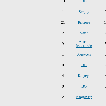
19
BG
1
1
Sergey
21
Баядера
1
2
Natari
Антон
9
Москалёв
1
Алексей
0
BG
4
Баядера
0
BG
2
Владимир