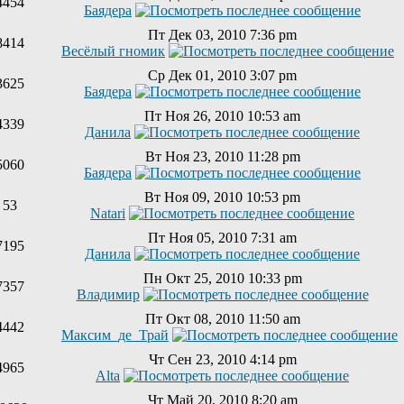
4454
Баядера
Пт Дек 03, 2010 7:36 pm
8414
Весёлый гномик
Ср Дек 01, 2010 3:07 pm
3625
Баядера
Пт Ноя 26, 2010 10:53 am
4339
Данила
Вт Ноя 23, 2010 11:28 pm
5060
Баядера
Вт Ноя 09, 2010 10:53 pm
53
Natari
Пт Ноя 05, 2010 7:31 am
7195
Данила
Пн Окт 25, 2010 10:33 pm
7357
Владимир
Пт Окт 08, 2010 11:50 am
4442
Максим_де_Трай
Чт Сен 23, 2010 4:14 pm
4965
Alta
Чт Май 20, 2010 8:20 am