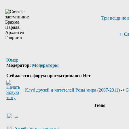
Три вещи не 
Са
Юмор
Модератор:
Модераторы
Сейчас этот форум просматривают: Нет
Клуб друзей и читателей Розы мира (2007-2011)
->
Б
Темы
...
Хозяйкам на заметку-2