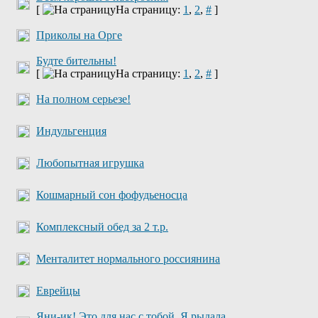
[
На страницу:
1
,
2
,
#
]
Приколы на Орге
Будте бительны!
[
На страницу:
1
,
2
,
#
]
На полном серьезе!
Индульгенция
Любопытная игрушка
Кошмарный сон фофудьеносца
Комплексный обед за 2 т.р.
Менталитет нормального россиянина
Еврейцы
Яни-ик! Это для нас с тобой. Я рыдала.