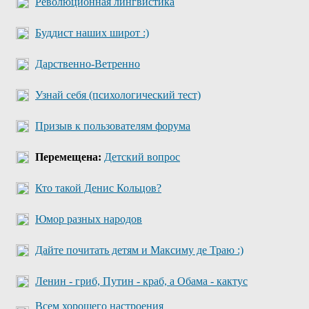
Революционная лингвистика
Буддист наших широт :)
Дарственно-Ветренно
Узнай себя (психологический тест)
Призыв к пользователям форума
Перемещена:
Детский вопрос
Кто такой Денис Кольцов?
Юмор разных народов
Дайте почитать детям и Максиму де Траю :)
Ленин - гриб, Путин - краб, а Обама - кактус
Всем хорошего настроения