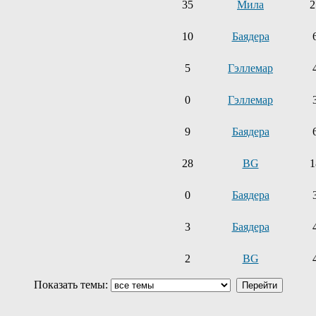
35
Мила
2
10
Баядера
5
Гэллемар
0
Гэллемар
9
Баядера
28
BG
1
0
Баядера
3
Баядера
2
BG
Показать темы: