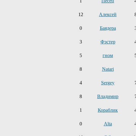
1
Песец
12
Алексей
0
Баядера
3
Фэстер
5
гном
8
Natari
4
Sergey
8
Владимир
1
Кораблик
0
Alta