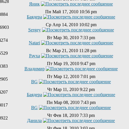
8628
Яник
Пн Май 17, 2010 10:56 pm
3884
Баядера
Ср Апр 14, 2010 10:02 pm
6903
Sergey
Вт Мар 30, 2010 7:33 pm
4274
Natari
Вс Мар 21, 2010 11:28 pm
5529
Рауха
Пт Мар 19, 2010 9:47 pm
3383
Владимир
Пт Мар 12, 2010 7:01 pm
2905
BG
Чт Мар 11, 2010 9:22 pm
4207
Баядера
Пн Мар 08, 2010 7:43 pm
3017
BG
Чт Фев 18, 2010 7:33 pm
3922
Данила
Чт Фев 18, 2010 3:03 pm