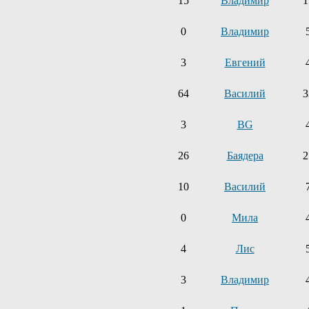
15
Владимир
1
0
Владимир
3
Евгений
64
Василий
3
3
BG
26
Баядера
2
10
Василий
0
Мила
4
Лис
3
Владимир