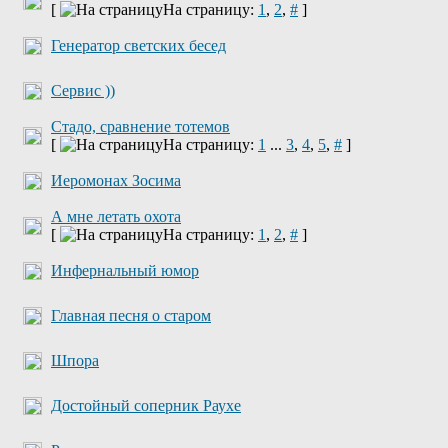
[
На страницу:
1
,
2
,
#
]
Генератор светских бесед
Сервис ))
Стадо, сравнение тотемов
[
На страницу:
1
...
3
,
4
,
5
,
#
]
Иеромонах Зосима
А мне летать охота
[
На страницу:
1
,
2
,
#
]
Инфернальный юмор
Главная песня о старом
Шпора
Достойный соперник Раухе