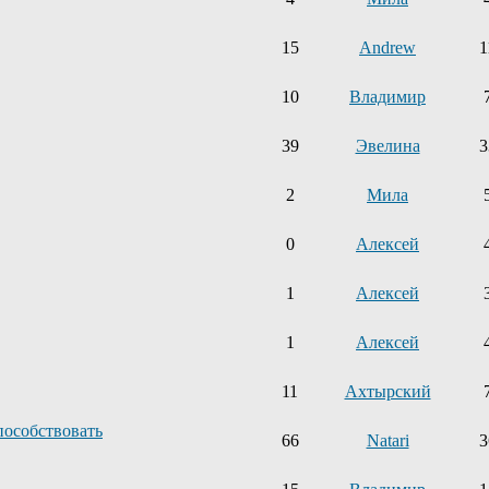
15
Andrew
1
10
Владимир
39
Эвелина
3
2
Мила
0
Алексей
1
Алексей
1
Алексей
11
Ахтырский
пособствовать
66
Natari
3