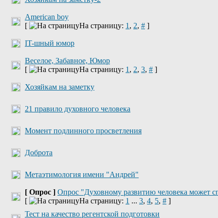
American boy
[
На страницу:
1
,
2
,
#
]
IT-шный юмор
Веселое, Забавное, Юмор
[
На страницу:
1
,
2
,
3
,
#
]
Хозяйкам на заметку
21 правило духовного человека
Момент подлинного просветления
Доброта
Метаэтимология имени "Андрей"
[ Опрос ]
Опрос "Духовному развитию человека может с
[
На страницу:
1
...
3
,
4
,
5
,
#
]
Тест на качество регентской подготовки