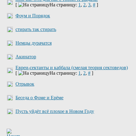
[
На страницу:
1
,
2
,
3
,
#
]
Фоум и Порядок
стирать так стирать
Немцы дурачатся
Акинатор
Евреи-сектанты и каббала (смелая теория сектоведов)
[
На страницу:
1
,
2
,
#
]
Отрывок
Беседа о Фоме и Ерёме
Пусть уйдёт всё плохое в Новом Году