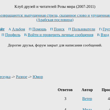
Клуб друзей и читателей Розы мира (2007-2011)
возвращаются: выпущенная стрела, сказанное слово и упущенная
(Арабская пословица)
йт
Альбом
Помощь
Поиск
Пользователи
Гру
Профиль
Войти и проверить личные сообщения
Вход
Дорогие друзья, форум закрыт для написания сообщений.
еседка
->
Разное
->
Юмор
Ответов
Автор
Про
3
Ветер
4
4
Мила