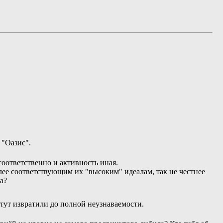
 "Оазис".
соответственно и активность иная.
лее соответствующим их "высоким" идеалам, так не честнее
а?
 тут извратили до полной неузнаваемости.