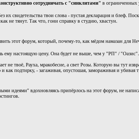
конструктивно сотрудничать с "синклитами"
в ограниченных 
з их свидетельства твои слова - пустая декларация и блеф. Пос
ак не тянут. Так что, гони справку в студию, хвастун.
вить этот форум, который, почему-то, как мёдом намазан для Неч
ь ему настоящую цену. Она будет не выше, чем у "РП" / "Оазис".
т не твоё, Рауха, мракобесие, а свет Розы. Которую вы тут изв
о и как подтирку, - загаживая, опустошая, замораживая и убива
ыми идеями" вдохновляясь припёрлось на этот форум, не напис
остингов.