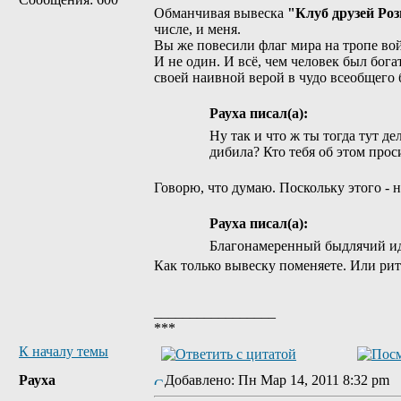
Обманчивая вывеска
"Клуб друзей Ро
числе, и меня.
Вы же повесили флаг мира на тропе войн
И не один. И всё, чем человек был бога
своей наивной верой в чудо всеобщего 
Рауха писал(а):
Ну так и что ж ты тогда тут 
дибила? Кто тебя об этом прос
Говорю, что думаю. Поскольку этого - не
Рауха писал(а):
Благонамеренный быдлячий иди
Как только вывеску поменяете. Или рит
_________________
***
К началу темы
Рауха
Добавлено: Пн Мар 14, 2011 8:32 pm