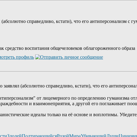
л (абсолютно справедливо, кстати), что его антиперсонализм с
как средство воспитания общечеловеков облагороженного образа
m
о заявлял (абсолютно справедливо, кстати), что его антиперсон
нтиперсонализм" от лицемерного по определению гуманизма отл
враждебности и взаимонеприятия, а другой его поглаживает поо
манистические идеалы только на её основе и воплотимы. Убедите
остиЗлодейПодтирающийсяРозойМираУбивающийДушиЦиничн