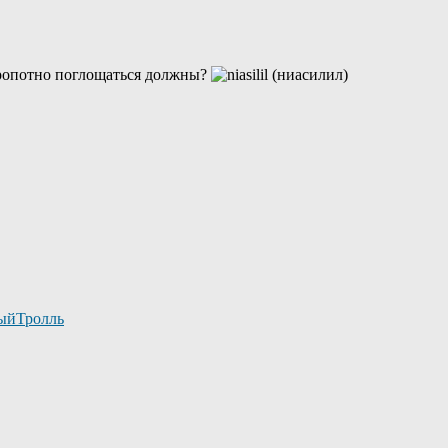
езропотно поглощаться должны?
ыйТролль