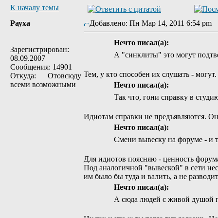
К началу темы
Рауха
Добавлено: Пн Мар 14, 2011 6:54 pm
Нечто писал(а):
Зарегистрирован:
А "синклиты" это могут подтв
08.09.2007
Сообщения: 14901
Тем, у кто способен их слушать - могут
Откуда: Отовсюду
всеми возможными
Нечто писал(а):
Так что, гони справку в студию
Идиотам справки не предъявляются. Он
Нечто писал(а):
Смени вывеску на форуме - и т
Для идиотов поясняю - ценность форума
Под аналогичной "вывеской" в сети нес
им было бы туда и валить, а не разво
Нечто писал(а):
А сюда людей с живой душой пр