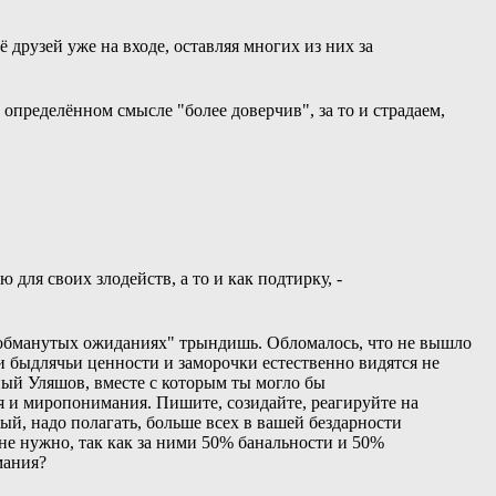
 друзей уже на входе, оставляя многих из них за
определённом смысле "более доверчив", за то и страдаем,
для своих злодейств, а то и как подтирку, -
х "обманутых ожиданиях" трындишь. Обломалось, что не вышло
ои быдлячьи ценности и заморочки естественно видятся не
ый Уляшов, вместе с которым ты могло бы
я и миропонимания. Пишите, созидайте, реагируйте на
ый, надо полагать, больше всех в вашей бездарности
не нужно, так как за ними 50% банальности и 50%
мания?