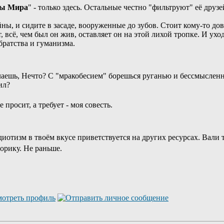
зы Мира
" - только здесь. Остальные честно "фильтруют" её друзе
ы, и сидите в засаде, вооруженные до зубов. Стоит кому-то довер
т, всё, чем был он жив, оставляет он на этой лихой тропке. И ух
братства и гуманизма.
делаешь, Нечто? С "мракобесием" борешься руганью и бессмыслен
ил?
 просит, а требует - моя совесть.
отизм в твоём вкусе приветствуется на других ресурсах. Вали т
орику. Не раньше.