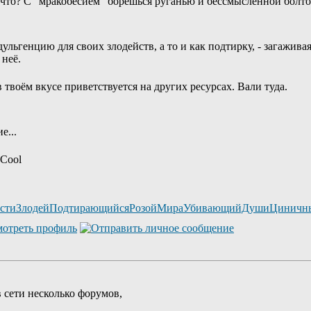
Нечто? С "мракобесием" борешься руганью и бессмысленной болто
ульгенцию для своих злодейств, а то и как подтирку, - загажива
неё.
воём вкусе приветствуется на других ресурсах. Вали туда.
е...
остиЗлодейПодтирающийсяРозойМираУбивающийДушиЦиничн
 сети несколько форумов,