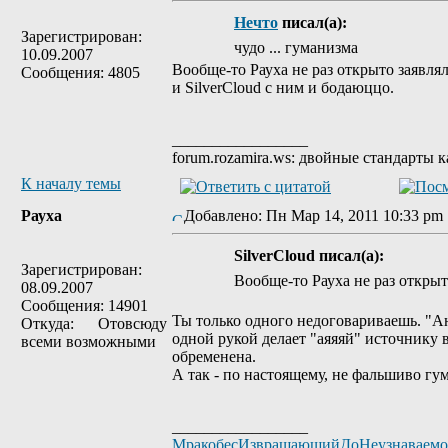
Нечто
писал(а):
Зарегистрирован:
чудо ... гуманизма
10.09.2007
Вообще-то Рауха не раз открыто заявля
Сообщения: 4805
и SilverCloud с ним и бодаюццо.
_________________
forum.rozamira.ws: двойные стандарты 
К началу темы
Рауха
Добавлено: Пн Мар 14, 2011 10:33 p
SilverCloud писал(а):
Зарегистрирован:
Вообще-то Рауха не раз открыт
08.09.2007
Сообщения: 14901
Ты только одного недоговариваешь. "А
Откуда: Отовсюду
одной рукой делает "аяяяй" источнику 
всеми возможными
обременена.
А так - по настоящему, не фальшиво гу
_________________
МракобесИзвращающийДоНеузнаваем