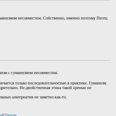
 гуманизмом несовместим. Собственно, именно поэтому Песец
ализм с гуманизмом несовместим.
ичается только последовательностью в практике. Гуманизм
щрительно. Не-двойственная этика такой хренью не
льных альтернатив не заметно как-то.
ыйТролль