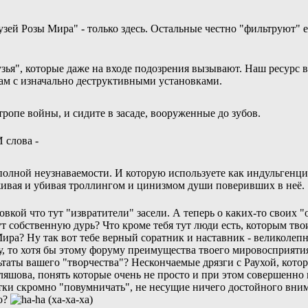
ей Розы Мира" - только здесь. Остальные честно "фильтруют" её
ья", которые даже на входе подозрения вызывают. Наш ресурс в 
дам с изначально деструктивными установками.
ропе войны, и сидите в засаде, вооруженные до зубов.
 слова -
олной неузнаваемости. И которую используете как индульгенцию 
живая и убивая троллингом и цинизмом души поверивших в неё.
овкой что тут "извратители" засели. А теперь о каких-то свои
тут собственную дурь? Что кроме тебя тут люди есть, которым тв
ра? Ну так вот тебе верный соратник и наставник - великолепн
у, то хотя бы этому форуму преимущества твоего мировосприяти
ьтаты вашего "творчества"? Нескончаемые дрязги с Раухой, котор
шова, понять которые очень не просто и при этом совершенно 
ки скромно "повумничать", не несущие ничего достойного вни
то?