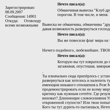
Нечто писал(а):
Зарегистрирован:
Обманчивая вывеска "Клуб друз
08.09.2007
порогом. В том числе, и меня.
Сообщения: 14901
Откуда: Отовсюду
Вывеска не обманчива, обманчивы "друз
всеми возможными
давая возможность развернуться госпо
Нечто писал(а):
Вы же повесили флаг мира на т
Ничего подобного, любезнейшее. ТВОИ
Нечто писал(а):
Которую вы тут извратили до п
загаживая, опустошая, замора
.
Ты изначально сюда припёрлось с устан
развернуться как хотелось и налепить 
имеющим никакого отношения к Розе Ми
продемонстрировать если не всему мир
критику как нужным сочтёте. Где резул
виноват? Длиннющие словоизлияния Уля
откровенной глупости? Или твои попыт
Кого ты тут дурить-то пытаешься, Неч