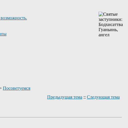
 возможность.
ппы
>
Посоветуемся
Предыдущая тема
::
Следующая тема