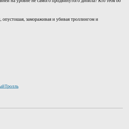
внёй на уровне не самого продвинутого дибила? Кто тебя об
я, опустошая, замораживая и убивая троллингом и
ыйТролль