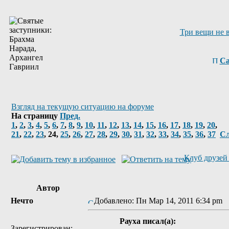
Три вещи не 
Са
Взгляд на текущую ситуацию на форуме
На страницу
Пред.
1
,
2
,
3
,
4
,
5
,
6
,
7
,
8
,
9
,
10
,
11
,
12
,
13
,
14
,
15
,
16
,
17
,
18
,
19
,
20
,
21
,
22
,
23
,
24
,
25
,
26
,
27
,
28
,
29
,
30
,
31
,
32
,
33
,
34
,
35
,
36
,
37
Сл
Клуб друзей 
Автор
Нечто
Добавлено: Пн Мар 14, 2011 6:34 pm
Рауха писал(а):
Зарегистрирован: