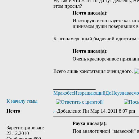
Ну так и что ж ты тогда тут делаешь, 
этом просил?
Нечто писал(а):
И которую используете как инд
цинизмом души поверивших в 
Благонамеренный быдлячий идиотизм в т
Нечто писал(а):
Очень красноречивое признани
Всего лишь констатация очевидного.
_________________
МракобесИзвращающийДоНеузнаваем
К началу темы
Нечто
Добавлено: Пн Мар 14, 2011 8:07 pm
Рауха писал(а):
Зарегистрирован:
Под аналогичной "вывеской" в
23.12.2010
Сообщения: 600