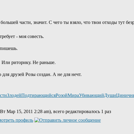
 большей части, значит. С чего ты взяло, что твои отходы тут б
требует - моя совесть.
напишешь.
. Или риторику. Не раньше.
для друзей Розы создан. А не для нечт.
остиЗлодейПодтирающийсяРозойМираУбивающийДушиЦиничн
Вт Мар 15, 2011 2:28 am), всего редактировалось 1 раз