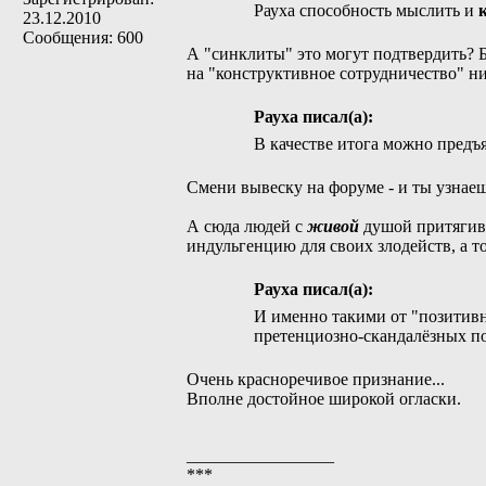
Рауха способность мыслить и
23.12.2010
Сообщения: 600
А "синклиты" это могут подтвердить? Бе
на "конструктивное сотрудничество" ник
Рауха писал(а):
В качестве итога можно предъя
Смени вывеску на форуме - и ты узнаеш
А сюда людей с
живой
душой притягивае
индульгенцию для своих злодейств, а т
Рауха писал(а):
И именно такими от "позитивн
претенциозно-скандалёзных п
Очень красноречивое признание...
Вполне достойное широкой огласки.
_________________
***