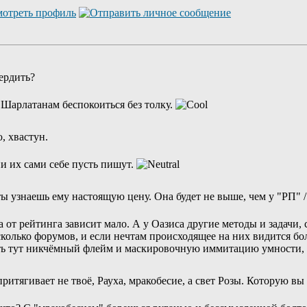
ердить?
. Шарлатанам беспокоиться без толку.
, хвастун.
и их сами себе пусть пишут.
ы узнаешь ему настоящую цену. Она будет не выше, чем у "РП" /
 от рейтинга зависит мало. А у Оазиса другие методы и задачи, 
колько форумов, и если нечтам происходящее на них видится бо
дить тут никчёмный флейм и маскировочную иммитацию умности, 
итягивает не твоё, Рауха, мракобесие, а свет Розы. Которую вы