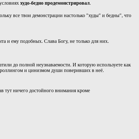
условиях
худо-бедно продемонстрировал
.
кольку все твои демонстрации настолько "худы" и бедны", что
та и ему подобных. Слава Богу, не только для них.
ратили до полной неузнаваемости. И которую используете как
я троллингом и цинизмом души поверивших в неё.
ав тут ничего достойного внимания кроме