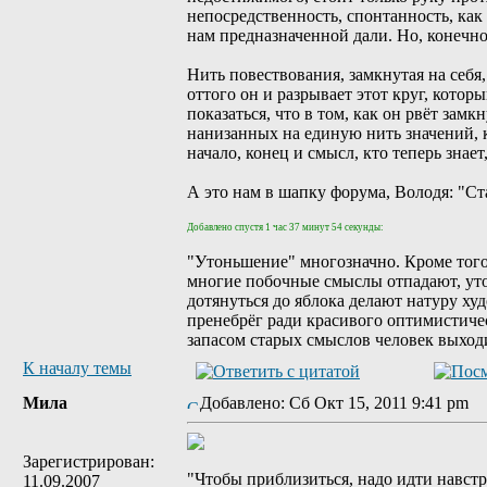
непосредственность, спонтанность, ка
нам предназначенной дали. Но, конечно
Нить повествования, замкнутая на себя
оттого он и разрывает этот круг, которы
показаться, что в том, как он рвёт зам
нанизанных на единую нить значений, к
начало, конец и смысл, кто теперь знает,
А это нам в шапку форума, Володя: "Ста
Добавлено спустя 1 час 37 минут 54 секунды:
"Утоньшение" многозначно. Кроме того, 
многие побочные смыслы отпадают, уто
дотянуться до яблока делают натуру ху
пренебрёг ради красивого оптимистическ
запасом старых смыслов человек выходит
К началу темы
Мила
Добавлено: Сб Окт 15, 2011 9:41 pm
Зарегистрирован:
"Чтобы приблизиться, надо идти навстреч
11.09.2007