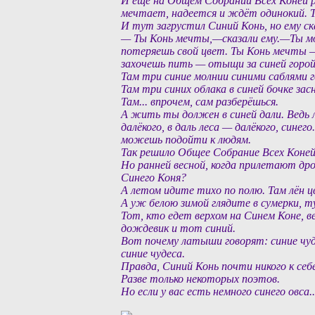
И ещё на Общем Собрании Всех Коней ре
мечтает, надеется и ждёт одинокий. Так
И тут загрустил Синий Конь, но ему ск
— Ты Конь мечты,—сказали ему.—Ты мо
потеряешь свой цвет. Ты Конь мечты 
захочешь пить — отыщи за синей горой 
Там три синие молнии синими саблями г
Там три синих облака в синей бочке засн
Там... впрочем, сам разберёшься.
А жить ты должен в синей дали. Ведь л
далёкого, в даль леса — далёкого, синег
можешь подойти к людям.
Так решило Общее Собрание Всех Коней 
Но ранней весной, когда прилетают др
Синего Коня?
А летом идите тихо по полю. Там лён 
А уж белою зимой глядите в сумерки, т
Тот, кто едет верхом на Синем Коне, ве
дождевик и тот синий.
Вот почему латыши говорят: синие чуд
синие чудеса.
Правда, Синий Конь почти никого к себ
Разве только некоторых поэтов.
Но если у вас есть немного синего овса.