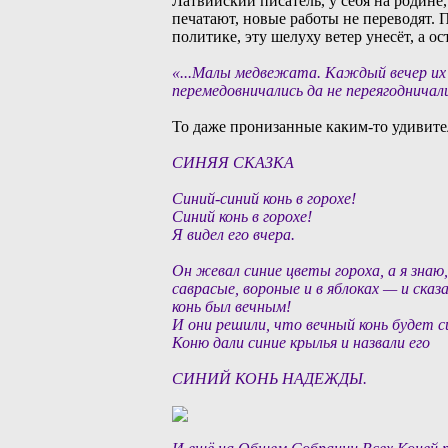
Латвийский писатель, у себя на родине,
печатают, новые работы не переводят.
политике, эту шелуху ветер унесёт, а о
«...Малы медвежата. Каждый вечер их п
перемедовничались да не переягодничали
То даже пронизанные каким-то удивите
СИНЯЯ СКАЗКА
Синий-синий конь в горохе!
Синий конь в горохе!
Я видел его вчера.
Он жевал синие цветы гороха, а я знаю,
саврасые, вороные и в яблоках — и ска
конь был вечным!
И они решили, что вечный конь будет 
Коню дали синие крылья и назвали его
СИНИЙ КОНЬ НАДЕЖДЫ.