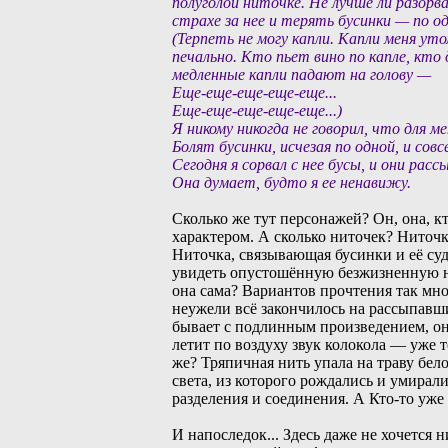
полуголой ниточке. Не лучше ли разорва
страхе за нее и терять бусинки — по од
(Терпеть не могу капли. Капли меня у
печально. Кто пьет вино по капле, кт
медленные капли падают на голову —
Еще-еще-еще-еще-еще...
Еще-еще-еще-еще-еще...)
Я никому никогда не говорил, что для м
Болят бусинки, исчезая по одной, и сов
Сегодня я сорвал с нее бусы, и они расс
Она думает, будто я ее ненавижу.
Сколько же тут персонажей? Он, она, к
характером. А сколько ниточек? Ниточк
Ниточка, связывающая бусинки и её суд
увидеть опустошённую безжизненную нит
она сама? Вариантов прочтения так мног
неужели всё закончилось на рассыпавши
бывает с подлинным произведением, он
летит по воздуху звук колокола — уже т
же? Тряпичная нить упала на траву бел
света, из которого рождались и умирали
разделения и соединения. А Кто-то уже
И напоследок... Здесь даже не хочется