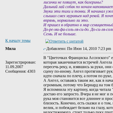
лисички не пляшут, как балерины?
Дальний лай собак по ночам напоминае
Звуки эти тихи и тонки. Я начинал уже
слышал смех муравьев над рекой. Я поч
впрямь, нормально ли это.
И пришел я обратно в мир семицветный
До-ре-ми-фа-соль-ля-си-до. До-си-ля-сол
Семь. И не больше.
К началу темы
Мила
Добавлено: Пн Июн 14, 2010 7:23 p
В "Цветочках Франциска Ассизского" ес
Зарегистрирован:
которая заканчивается встречей Ангела
11.09.2007
пересечь реку, и, взявшись за руки, они
Сообщения: 4303
сцену по-иному. Ангел протягивает руку
идти сначала по плечу, а потом по руке,
А Ангел, оставаясь таким же, как в нача
огромным, потому что Бернард на том бе
Я вспомнила эту картину, когда читала "
достаю его запросто. Вчера я не мог и п
рука моя становится все длиннее и прос
близость. Конечно, есть сказки и о том,
велик, и побеждает бельмо на глазу, кот
недостижимого, стоит только руку прот