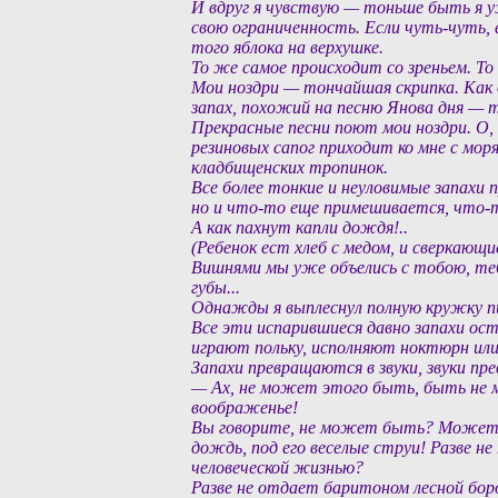
И вдруг я чувствую — тоньше быть я у
свою ограниченность. Если чуть-чуть, 
того яблока на верхушке.
То же самое происходит со зреньем. То
Мои ноздри — тончайшая скрипка. Как 
запах, похожий на песню Янова дня — 
Прекрасные песни поют мои ноздри. О, д
резиновых сапог приходит ко мне с мор
кладбищенских тропинок.
Все более тонкие и неуловимые запахи 
но и что-то еще примешивается, что-т
А как пахнут капли дождя!..
(Ребенок ест хлеб с медом, и сверкающи
Вишнями мы уже объелись с тобою, теб
губы...
Однажды я выплеснул полную кружку пива
Все эти испарившиеся давно запахи ост
играют польку, исполняют ноктюрн или
Запахи превращаются в звуки, звуки пр
— Ах, не может этого быть, быть не 
воображенье!
Вы говорите, не может быть? Можете 
дождь, под его веселые струи! Разве н
человеческой жизнью?
Разве не отдает баритоном лесной боро