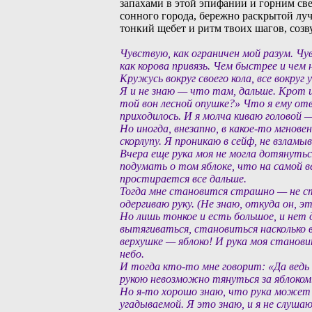
запахами в этой эпифании и горним све
сонного города, бережно раскрытой лу
тонкий щебет и ритм твоих шагов, созв
Чувствую, как ограничен мой разум. Чу
как корова привязь. Чем быстрее и чем 
Кружусь вокруг своего кола, все вокруг 
Я и не знаю — что там, дальше. Крот из
той вон лесной опушке?» Что я ему от
приходилось. И я молча киваю головой 
Но иногда, внезапно, в какое-то мгнове
скорлупу. Я проникаю в сейф, не взлам
Вчера еще рука моя не могла дотянуться
подумать о том яблоке, что на самой ве
простирается все дальше.
Тогда мне становится страшно — не ст
одергиваю руку. (Не знаю, откуда он, 
Но лишь тонкое и есть большое, и нет д
вытягиваться, становиться насколько 
верхушке — яблоко! И рука моя становит
небо.
И тогда кто-то мне говорит: «Да ведь 
рукою невозможно тянуться за яблоком
Но я-то хорошо знаю, что рука может
угадываемой. Я это знаю, и я не слушаю 