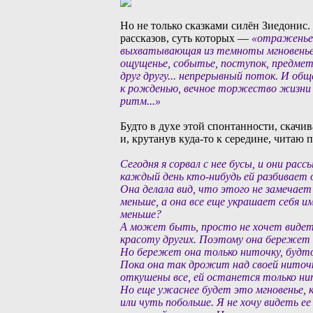
Но не только сказками силён Зиедонис.
рассказов, суть которых —
«отраженье.
выхватывающая из темноты мгновенье
ощущенье, событье, поступок, предмет
друг другу... непрерывный поток. И о
к рожденью, вечное торжество жизни 
ритм...»
Будто в духе этой спонтанности, скач
и, крутанув куда-то к середине, читаю
Сегодня я сорвал с нее бусы, и они рас
каждый день кто-нибудь ей разбивает о
Она делала вид, что этого не замечает
меньше, а она все еще украшает себя и
меньше?
А может быть, просто не хочет видеть.
красоту других. Поэтому она бережет 
Но бережет она только ниточку, будто в
Пока она так дрожит над своей ниточко
откушены все, ей останется только ни
Но еще ужаснее будет это мгновенье, к
или чуть побольше. Я не хочу видеть ее