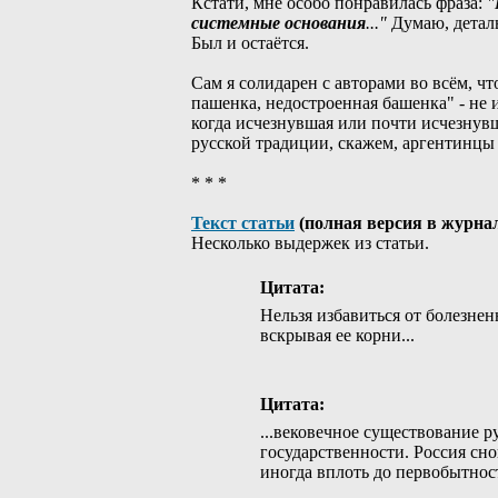
Кстати, мне особо понравилась фраза:
"
системные основания
..."
Думаю, деталь
Был и остаётся.
Сам я солидарен с авторами во всём, чт
пашенка, недостроенная башенка" - не 
когда исчезнувшая или почти исчезнув
русской традиции, скажем, аргентинцы
* * *
Текст статьи
(полная версия в журна
Несколько выдержек из статьи.
Цитата:
Нельзя избавиться от болезнен
вскрывая ее корни...
Цитата:
...вековечное существование 
государственности. Россия сно
иногда вплоть до первобытнос