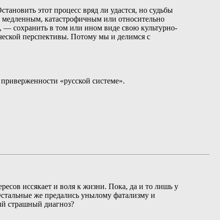
ановить этот процесс вряд ли удастся, но судьбы
ли медленным, катастрофичным или относительно
, — сохранить в том или ином виде свою культурно-
ческой перспективы. Потому мы и делимся с
о приверженности «русской системе».
ресов иссякает и воля к жизни. Пока, да и то лишь у
 Остальные же предались унылому фатализму и
ый страшный диагноз?