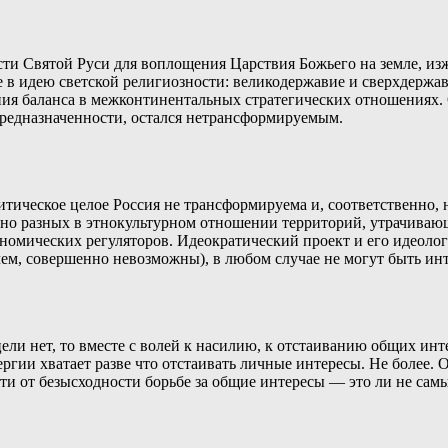
сти Святой Руси для воплощения Царствия Божьего на земле, из
 в идею светской религиозности: великодержавие и сверхдержа
ия баланса в межконтинентальных стратегических отношениях. О
редназначенности, остался нетрансформируемым.
итическое целое Россия не трансформируема и, соответственно, 
но разных в этнокультурном отношении территорий, утрачиваю
омических регуляторов. Идеократический проект и его идеолог
чем, совершенно невозможны), в любом случае не могут быть и
цели нет, то вместе с волей к насилию, к отстаиванию общих инте
ергии хватает разве что отстаивать личные интересы. Не более.
и от безысходности борьбе за общие интересы — это ли не сам