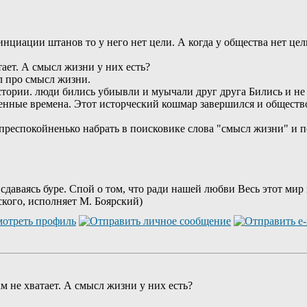
циации штанов то у него нет цели. А когда у общества нет цели.
ает. А смысл жизни у них есть?
л про смысл жизни.
стории. люди бились убиывли и муычали друг друга Бились и не
венные времена. Этот исторческий кошмар завершился и общест
еспокойненько набрать в поисковике слова "смысл жизни" и п
 сдаваясь буре. Спой о том, что ради нашей любви Весь этот мир
ского, исполняет М. Боярский)
м не хватает. А смысл жизни у них есть?