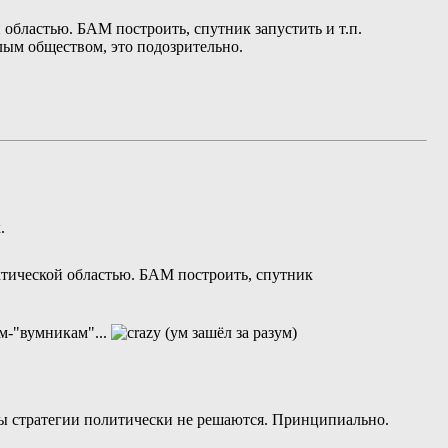
бластью. БАМ построить, спутник запустить и т.п.
елым обществом, это подозрительно.
.
тической областью. БАМ построить, спутник
ам-"вумникам"...
сы стратегии политически не решаются. Принципиально.