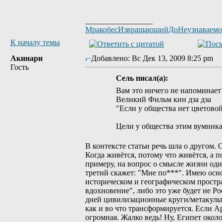
_________________
МракобесИзвращающийДоНеузнаваем
К началу темы
Акинари
Добавлено: Вс Дек 13, 2009 8:25 pm
Гость
Сель писал(а):
Вам это ничего не напоминает
Великий Фильм кин дза дза
"Если у общества нет цветовой
Цели у общества этим вумника
В контексте статьи речь шла о другом.
Когда живётся, потому что живётся, а п
примеру, на вопрос о смысле жизни оди
третий скажет: "Мне по***". Имею осно
историческом и географическом простра
вдохновение", либо это уже будет не Р
дней цивилизационные круги/метакульту
как и во что трансформируется. Если Ар
огромная. Жалко ведь! Ну, Египет около