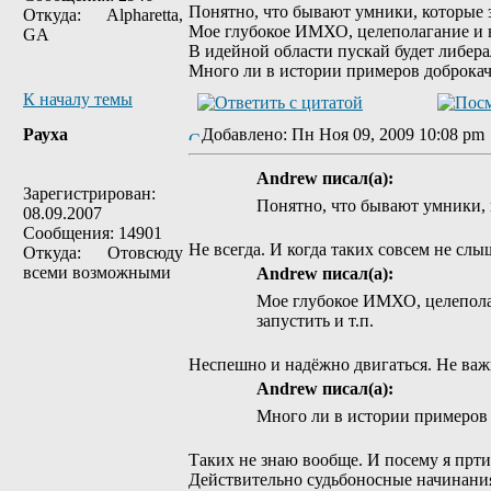
Понятно, что бывают умники, которые 
Откуда: Alpharetta,
Мое глубокое ИМХО, целеполагание и в
GA
В идейной области пускай будет либера
Много ли в истории примеров доброка
К началу темы
Рауха
Добавлено: Пн Ноя 09, 2009 10:08 p
Andrew писал(а):
Зарегистрирован:
Понятно, что бывают умники, 
08.09.2007
Сообщения: 14901
Не всегда. И когда таких совсем не с
Откуда: Отовсюду
всеми возможными
Andrew писал(а):
Мое глубокое ИМХО, целепола
запустить и т.п.
Неспешно и надёжно двигаться. Не важн
Andrew писал(а):
Много ли в истории примеров
Таких не знаю вообще. И посему я прт
Действительно судьбоносные начинания 