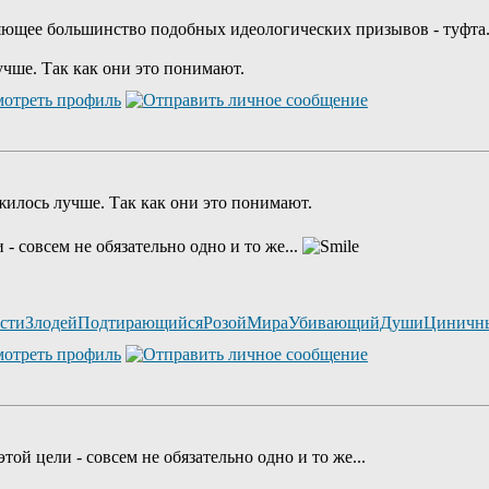
ющее большинство подобных идеологических призывов - туфта. 
учше. Так как они это понимают.
жилось лучше. Так как они это понимают.
- совсем не обязательно одно и то же...
остиЗлодейПодтирающийсяРозойМираУбивающийДушиЦиничн
ой цели - совсем не обязательно одно и то же...