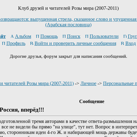
Клуб друзей и читателей Розы мира (2007-2011)
возвращаются: выпущенная стрела, сказанное слово и упущенная
(Арабская пословица)
йт
Альбом
Помощь
Поиск
Пользователи
Гру
Профиль
Войти и проверить личные сообщения
Вход
Дорогие друзья, форум закрыт для написания сообщений.
и читателей Розы мира (2007-2011)
->
Личное
->
Персональные 
Сообщение
Россия, вперёд!!!
одготовленной тремя авторами в качестве ответа-размышления н
все не видели бы прямо "на улице", тут нет. Вопрос в интерпре
маю, сторонникам идеи 4-го Ж. и набирающей мощь державы буде