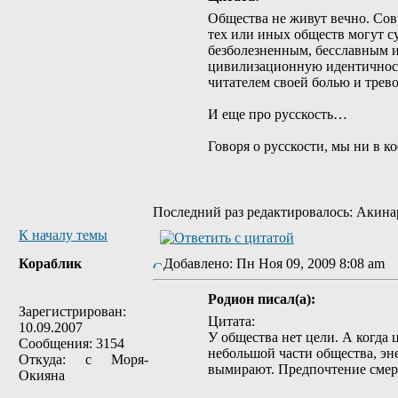
Общества не живут вечно. Сов
тех или иных обществ могут с
безболезненным, бесславным и
цивилизационную идентичность
читателем своей болью и трево
И еще про русскость…
Говоря о русскости, мы ни в к
Последний раз редактировалось: Акинари
К началу темы
Кораблик
Добавлено: Пн Ноя 09, 2009 8:08 am
Родион писал(а):
Зарегистрирован:
Цитата:
10.09.2007
У общества нет цели. А когда 
Сообщения: 3154
небольшой части общества, эн
Откуда: с Моря-
вымирают. Предпочтение смерт
Окияна