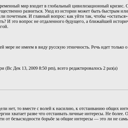
ременный мир входит в глобальный цивилизационный кризис. Ост
ущественно разниться. Уход из истории может быть быстрым и
ли почетным. И главный вопрос: как уйти так, чтобы «остаться»
? И это вопрос не отдаленного будущего, а ближайшей истори
гой.
оей мере не имеем в виду русскую этничность. Речь идет только 
 (Вс Дек 13, 2009 8:50 pm), всего редактировалось 2 раз(а)
цели нет, то вместе с волей к насилию, к отстаиванию общих инте
ергии хватает разве что отстаивать личные интересы. Не более.
и от безысходности борьбе за общие интересы — это ли не сам