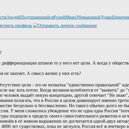
остиЗлодейПодтирающийсяРозойМираУбивающийДушиЦиничн
?
 дифферинциации штанов то у него нет цели. А когда у общества н
м не хватает. А смысл жизни у них есть?
 Отсутствие цели - это не нехватка "единственно правильной" ид
осле нас хоть потоп. Когда желания колеблются от "выжить" до "
н человек выдаёт некую концепцию, другой отвечает "Не знаю",
вания полагать, что в России в целом доминирует именно третий 
нстве бесцельно и бессмысленно. Но такого обычно долго не быв
оссия. У меня сложилось убеждение что не одна одна Россия "по
ры подошли к пределу своего самостоятельного развития и исче
имойя в её земном выражении не досчитается одной-двух метакул
 4000 лет существовал, пока не загнулся, Россия всё ж вчетверо