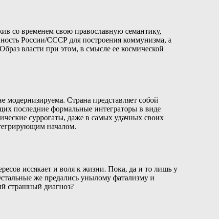
жив со временем свою православную семантику,
вность России/СССР для построения коммунизма, а
браз власти при этом, в смысле ее космической
не модернизируема. Страна представляет собой
щих последние формальные интеграторы в виде
ические суррогаты, даже в самых удачных своих
нтегрирующим началом.
ресов иссякает и воля к жизни. Пока, да и то лишь у
 Остальные же предались унылому фатализму и
ый страшный диагноз?