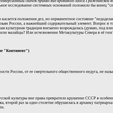
Инверсионный скачок принял вид кровавого хаоса Гражданской в
ное исследование системных оснований положило бы конец "сп
о касается положения дел, но перманентное состояние "недодела
изьян России, а важнейший содержательный элемент. Вопрос в то
шая культурная традиция внезапно возрождалась (думаю, под вл
 или малайцы? Или исчезновение Метакультуры Севера в её гео
ле "Континент")
ности России, от ее смертельного общественного недуга, не назы
русской культуры вне права превратило крушение СССР в особен
ва, второй раз за одно столетие обрушилась в архаику патриарха
ти.