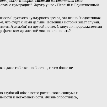
ойны, после которого
система восстановила свои
орам о нумерации". Жругр у нас - Первый и Единственный.
нности" русского культурного ареала, эта вечно "недосеянная
м, что будет с нами дальше. Новейшая история знает случаи,
иянием Аримойи) на другой почве. Станут ли продолжателями
графическом ареале ещё можно остановить?
вая даже собственно болезнь, и тем более не
но глубокий обвал всего российского социума и
льности и ветхозаветности. Жизнь опростилась,