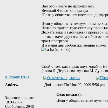
Вам это ничего не напоминает?
Великий Фильм кин дза дза
"Если у общества нет цветовой дифферин
Цели у общества этим вумникам не хват
Недавно прикольную статейку прочита
Дескать века и тысячелетия кровавой и
но мы с вами друзья живём в благосло
тракт прогресса.
И в наши дни любой желающий может пр
_________________
Спой о том, как в даль идут корабли Не
(слова Л. Дербенева, музыка М. Дунаев
К началу темы
Andrew
Добавлено: Пн Ноя 09, 2009 5:56 pm
Сель писал(а):
Зарегистрирован:
Цели у общества этим вумника
10.09.2007
Сообщения: 2946