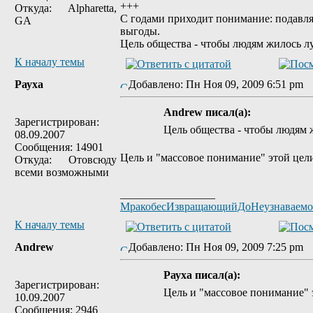
+++
Откуда: Alpharetta,
С годами приходит понимание: подавля
GA
выгоды.
Цель общества - чтобы людям жилось л
К началу темы
Рауха
Добавлено: Пн Ноя 09, 2009 6:51 pm
Andrew писал(а):
Зарегистрирован:
Цель общества - чтобы людям 
08.09.2007
Сообщения: 14901
Цель и "массовое понимание" этой цели 
Откуда: Отовсюду
всеми возможными
_________________
МракобесИзвращающийДоНеузнаваем
К началу темы
Andrew
Добавлено: Пн Ноя 09, 2009 7:25 pm
Рауха писал(а):
Зарегистрирован:
Цель и "массовое понимание" эт
10.09.2007
Сообщения: 2946