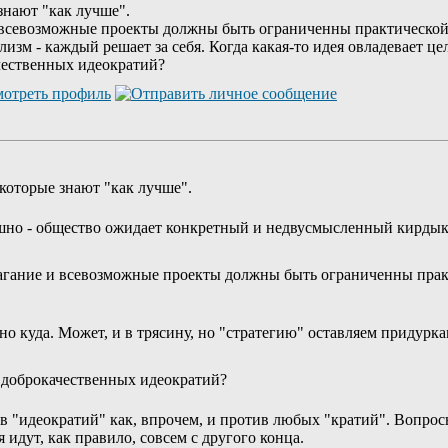
знают "как лучше".
севозможные проекты должны быть ограниченны практической о
лизм - каждый решает за себя. Когда какая-то идея овладевает ц
чественных идеократий?
m
которые знают "как лучше".
лышно - общество ожидает конкретный и недвусмысленный кирдык
гание и всевозможные проекты должны быть ограниченны прак
о куда. Может, и в трясину, но "стратегию" оставляем придурк
 доброкачественных идеократий?
ив "идеократий" как, впрочем, и против любых "кратий". Вопро
идут, как правило, совсем с другого конца.