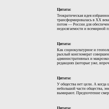
Цитата:
Теократическая идея избранно
трансформировалась в ХХ веке
потом — России для обеспечен
недосягаемости и всемирной п
Цитата:
Как социокультурное и геопол
рыхлый конгломерат совершен
административных и макроэкон
редакциях (которые уже, впро
Цитата:
У общества нет цели. А когда 
небольшой части общества, эн
вымирают. Предпочтение смерт
Цитата: