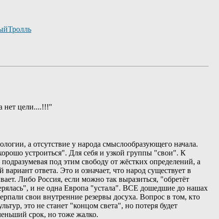
ыйТролль
ет цели....!!!"
еологии, а отсутствие у народа смыслообразующего начала.
хорошо устроиться". Для себя и узкой группы "свои". К
 подразумевая под этим свободу от жёстких определений, а
вариант ответа. Это и означает, что народ существует в
ает. Либо Россия, если можно так выразиться, "обретёт
терялась", и не одна Европа "устала". ВСЕ дошедшие до нашах
рпали свои внутренние резервы досуха. Вопрос в том, кто
ьтур, это не станет "концом света", но потеря будет
 меньший срок, но тоже жалко.