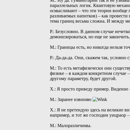
М.: Ну да. Гуманитарии так и не узнава
параллельных логик. Квантовую механи
осмысливают – что эти теории вообще п
разливаемых напитков) – как провести
тема границ весьма сложна. И между ме
Р.: Безусловно. В данном случае нечетк
демонизироваться, но еще не закончить.
М.: Границы есть, но никогда нельзя то
Р.: Да-да-да. Они, скажем так, условн
М.: То есть метафизически они существ
физике – в каждом конкретном случае – 
другому параметру, будет другой.
Х.: Я просто приведу пример. Видение
М.: Заранее извиняю
Х.: Я не претендую здесь на великие ви
например, и тот же господин уицраор 
М.: Малоразличимы.