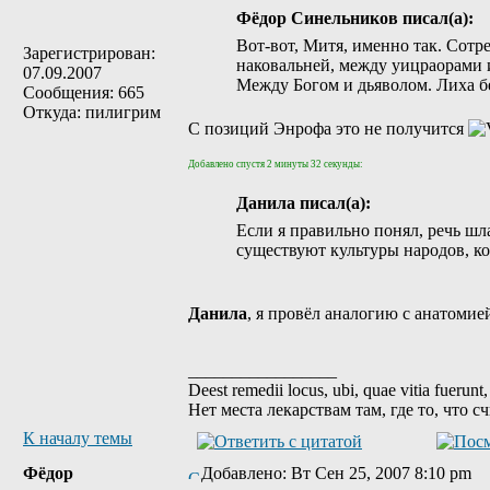
Фёдор Синельников писал(а):
Вот-вот, Митя, именно так. Сотр
Зарегистрирован:
наковальней, между уицраорами и
07.09.2007
Между Богом и дьяволом. Лиха бе
Сообщения: 665
Откуда: пилигрим
С позиций Энрофа это не получится
Добавлено спустя 2 минуты 32 секунды:
Данила писал(а):
Если я правильно понял, речь шл
существуют культуры народов, к
Данила
, я провёл аналогию с анатомие
_________________
Deest remedii locus, ubi, quae vitia fuerunt,
Нет места лекарствам там, где то, что 
К началу темы
Фёдор
Добавлено: Вт Сен 25, 2007 8:10 pm