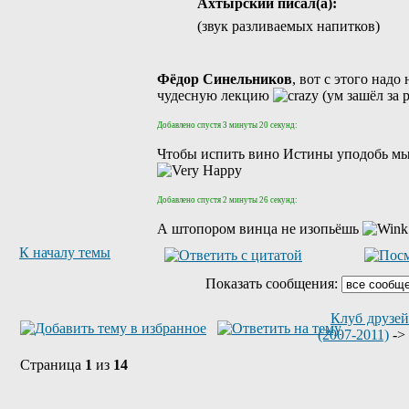
Ахтырский писал(а):
(звук разливаемых напитков)
Фёдор Синельников
, вот с этого над
чудесную лекцию
Добавлено спустя 3 минуты 20 секунд:
Чтобы испить вино Истины уподобь мыс
Добавлено спустя 2 минуты 26 секунд:
А штопором винца не изопьёшь
К началу темы
Показать сообщения:
Клуб друзей
(2007-2011)
->
Страница
1
из
14