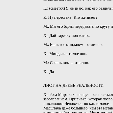
К.: (смеется) Я не знаю, как его разделы
Р.: Ну перестань! Кто же знает?
М.: Мы его будем передавать по кругу и
Х.: Дай тарелку под манго.
М.: Коньяк с миндалем – отлично.
Х.: Миндаль – самое оно.
М.: С коньяком – отлично.
Х.: Да.
ЛИСТ НА ДРЕВЕ РЕАЛЬНОСТИ
Х.: Роза Мира как панацея – она не см
заболеванием. Прививка, которая позво
инвалидом. Человечество как таковое –
Масштаба даже большего, чем эта метав
этом писал (возможно ты, Митя, читал)