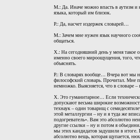
М.: Да. Иначе можно впасть в аутизм и 
языка, который им близок.
Р.: Да, насчет издержек словарей…
М.: Зачем мне нужен язык научного со
общаться.
Х.: На сегодняшний день у меня такое о
именно своего мироощущения, того, что
объяснять.
Р.: В словарях вообще… Вчера вот мы н
философский словарь. Прочитал. Мне по
немножко. Выясняется, что в словаре –
Х. Это гуманитарное… Если технические
допускают весьма широкие возможности
технаук – один товарищ с семидесятиле
этой металлургии – ну и я туда же впи
подогреватель». Вам это абсолютно неин
другие ссылки – ну и потом я объедини
мы этих кандидатов задушили в итоге. П
абсолютно вещь, которая щупается, нюх