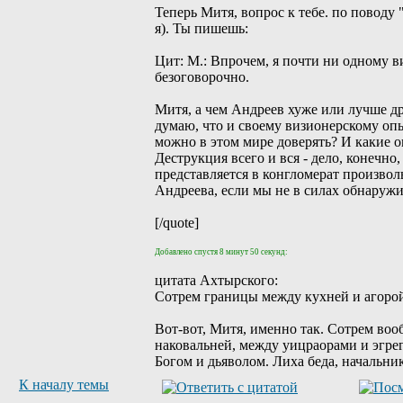
Теперь Митя, вопрос к тебе. по поводу
я). Ты пишешь:
Цит: М.: Впрочем, я почти ни одному 
безоговорочно.
Митя, а чем Андреев хуже или лучше д
думаю, что и своему визионерскому опы
можно в этом мире доверять? И какие 
Деструкция всего и вся - дело, конечно
представляется в конгломерат произво
Андреева, если мы не в силах обнаружи
[/quote]
Добавлено спустя 8 минут 50 секунд:
цитата Ахтырского:
Сотрем границы между кухней и агоро
Вот-вот, Митя, именно так. Сотрем во
наковальней, между уицраорами и эгре
Богом и дьяволом. Лиха беда, начальни
К началу темы