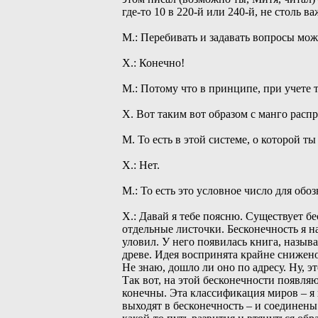
где-то 10 в 220-й или 240-й, не столь 
М.: Перебивать и задавать вопросы мо
Х.: Конечно!
М.: Потому что в принципе, при учете т
Х. Вот таким вот образом с манго распр
М. То есть в этой системе, о которой 
Х.: Нет.
М.: То есть это условное число для об
Х.: Давай я тебе поясню. Существует бе
отдельные листочки. Бесконечность я 
уловил. У него появилась книга, называ
древе. Идея воспринята крайне снижено
Не знаю, дошло ли оно по адресу. Ну, эт
Так вот, на этой бесконечности появля
конечны. Эта классификация миров – я
выходят в бесконечность – и соединен