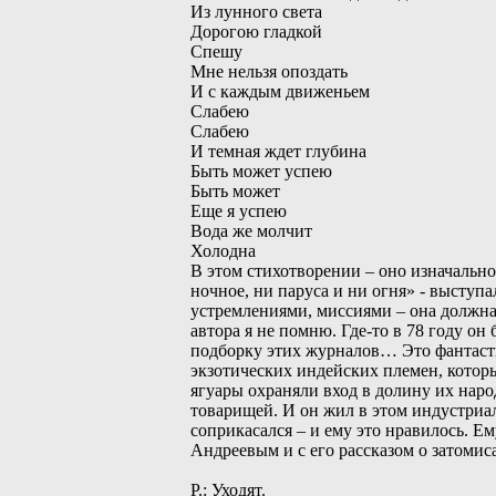
Из лунного света
Дорогою гладкой
Спешу
Мне нельзя опоздать
И с каждым движеньем
Слабею
Слабею
И темная ждет глубина
Быть может успею
Быть может
Еще я успею
Вода же молчит
Холодна
В этом стихотворении – оно изначальн
ночное, ни паруса и ни огня» - выступ
устремлениями, миссиями – она должна 
автора я не помню. Где-то в 78 году он
подборку этих журналов… Это фантасти
экзотических индейских племен, которы
ягуары охраняли вход в долину их наро
товарищей. И он жил в этом индустриа
соприкасался – и ему это нравилось. Ем
Андреевым и с его рассказом о затоми
Р.: Уходят.