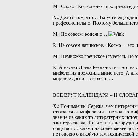
М.: Слово «Космогенез» я встречал еди
Х.: Дело в том, что… Ты учти еще один 
профессионально. Поэтому большинство
М.: Не совсем, конечно…
Р.: Не совсем латинское. «Космо» - это и
М.: Немножко греческое (смеется). Но э
Р.: А насчет Древа Реальности – это на
мифология проходила мимо него. А дл
мировое древо – это ясень…
ВСЕ ВРУТ КАЛЕНДАРИ – И СЛОВА
Х.: Понимаешь, Сережа, чем интересны 
отказался от мифологии – не только ми
знание из каких-то литературных исто
заинтересовала. Только в плане эрудиц
общаться с людьми на более-менее дост
не говорю о какой-то там технической 