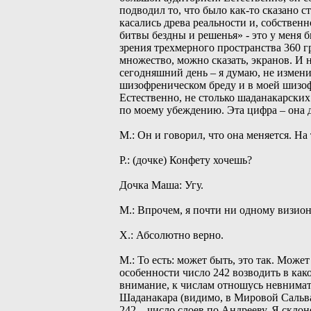
подводил то, что было как-то сказано 
касались древа реальности и, собственн
битвы бездны и решенья» - это у меня 
зрения трехмерного пространства 360 г
множество, можно сказать, экранов. И н
сегодняшний день – я думаю, не измени
шизофреническом бреду и в моей шизоф
Естественно, не столько шаданакарских
по моему убеждению. Эта цифра – она 
М.: Он и говорил, что она меняется. На
Р.: (дочке) Конфету хочешь?
Дочка Маша: Угу.
М.: Впрочем, я почти ни одному визио
Х.: Абсолютно верно.
М.: То есть: может быть, это так. Може
особенности число 242 возводить в како
внимание, к числам отношусь невнимат
Шаданакара (видимо, в Мировой Сальват
242 – число слоев по Андрееву. Я скло