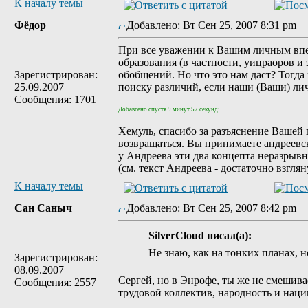
К началу темы
Фёдор
Добавлено: Вт Сен 25, 2007 8:31 pm
При все уважении к Вашим личным впеч
образования (в частности, уицраоров и
Зарегистрирован:
обобщений. Но что это нам даст? Тогда 
25.09.2007
поиску различий, если наши (Ваши) ли
Сообщения: 1701
Добавлено спустя 9 минут 57 секунд:
Хемуль, спасибо за разъяснение Вашей 
возвращаться. Вы принимаете андреевс
у Андреева эти два концепта неразрывно
(см. текст Андреева - достаточно взгля
К началу темы
Сан Саныч
Добавлено: Вт Сен 25, 2007 8:42 pm
SilverCloud писал(а):
Не знаю, как на тонких планах, н
Зарегистрирован:
08.09.2007
Сергей, но в Энрофе, ты же не смешива
Сообщения: 2557
трудовой коллектив, народность и наци