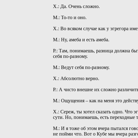
Х.: Да. Очень сложно.
М.: То-то и оно.
Х.: Во всяком случае как у эгрегора им
М.: Ну, амеба и есть амеба.
Р.: Там, понимаешь, разница должна бы
себя по-разному.
М.: Ведут себя по-разному.
Х.: Абсолютно верно.
Р.: А чисто внешне их сложно различить
М.: Ощущения – как на меня это действу
Х.: Сереж, ты хотел сказать одно. Что 
сути. Но, понимаешь, есть переходные т
М.: И я тоже об этом вчера пытался гов
не пойми что. Вот о Кубе мы вчера раз