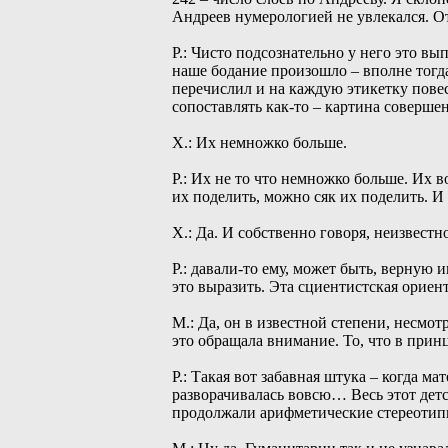
Андреев нумерологией не увлекался. О
Р.: Чисто подсознательно у него это вы
наше бодание произошло – вполне тогда
перечислил и на каждую этикетку повес
сопоставлять как-то – картина соверше
Х.: Их немножко больше.
Р.: Их не то что немножко больше. Их 
их поделить, можно сяк их поделить. И
Х.: Да. И собственно говоря, неизвестн
Р.: давали-то ему, может быть, верную 
это выразить. Эта сциентистская ориент
М.: Да, он в известной степени, несмот
это обращала внимание. То, что в прин
Р.: Такая вот забавная штука – когда м
разворачивалась вовсю… Весь этот детс
продолжали арифметические стереотипы