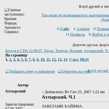
Клуб друзей и чи
Три вещи не возвращаются: выпущенная 
(Ара
Сайт
Альбом
Помощ
Профиль
Войти и 
Дорогие друзья, фору
Беседа в СПб 22.09.07. Рауха, Хемуль, Ксения, Ахтырский. Ч.
На страницу
1
,
2
,
3
,
4
,
5
,
6
,
7
,
8
,
9
,
10
,
11
,
12
,
13
,
14
След.
[Всё]
Клуб друзей 
Автор
Ахтырский
Добавлено: Вт Сен 25, 2007 1:22 am
Ахтырский. Ч.1
Зарегистрирован:
ЗАВЕТАМИ ХАЙЯМА.
07.09.2007