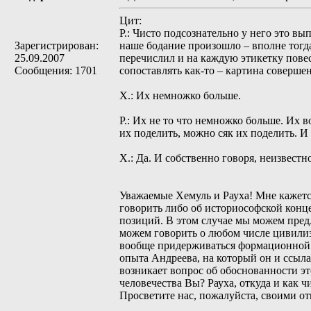
Цит:
Р.: Чисто подсознательно у него это вы
Зарегистрирован:
наше бодание произошло – вполне тогда
25.09.2007
перечислил и на каждую этикетку повес
Сообщения: 1701
сопоставлять как-то – картина соверше
Х.: Их немножко больше.
Р.: Их не то что немножко больше. Их 
их поделить, можно сяк их поделить. И
Х.: Да. И собственно говоря, неизвестн
Уважаемые Хемуль и Рауха! Мне кажетс
говорить либо об историософской кон
позиций. В этом случае мы можем пре
можем говорить о любом числе цивилиз
вообще придерживаться формационной т
опыта Андреева, на который он и ссылал
возникает вопрос об обоснованности эт
человечества Вы? Рауха, откуда и как ч
Просветите нас, пожалуйста, своими о