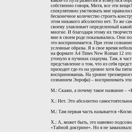
какой-то путь развития и втянуться обр
собственно говоря, Митя, все эти вещи
спекулятивно умствовать мне нравилось
бесконечное количество строить конст
этом никакого абсолютно нет. То же са
своему улавливает определенный какой-т
многие. И благодаря этому их творчест
мне в своем роде показывались. Они по
это воспринимается. При этом сознание
условные образы. Я в свое время небо
на формате А4 Times New Roman 12 это 
утонуло в пучинах социума. Там, в част
представление о том, что из себя предст
приходит где-то на уровне хотя бы пят
воспринимаешь. На уровне трехмерного 
сознанием Энрофа) – воспринимать эти
М.: Скажи, а почему такое название – 
Х.: Нет. Это абсолютно самостоятельно
М.: Там первая часть называется «Косм
Х.: А, может быть, это навеяно подсозна
«Тайной доктрине». Но я не замахивалс