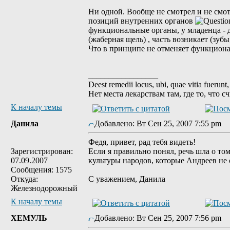
Ни одной. Вообще не смотрел и не смот
позиций внутренних органов
функциональные органы, у младенца - др
(жаберная щель) , часть возникает (зуб
Что в принципе не отменяет функциона
_________________
Deest remedii locus, ubi, quae vitia fuerunt,
Нет места лекарствам там, где то, что 
К началу темы
Данила
Добавлено: Вт Сен 25, 2007 7:55 pm
Федя, привет, рад тебя видеть!
Зарегистрирован:
Если я правильно понял, речь шла о то
07.09.2007
культуры народов, которые Андреев не
Сообщения: 1575
Откуда:
C уважением, Данила
Железнодорожный
К началу темы
ХЕМУЛЬ
Добавлено: Вт Сен 25, 2007 7:56 pm