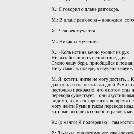
Х.: Я говорил о плане разговора.
М.: В плане разговора – подождем, ест
Х.: Человек мучается.
М.: Никаких мучений.
Х.: «Коль истина вечно уходит из рук –
Не пытайся понять непонятное, друг.
Смело чашу бери, приобщайся к познан
Нету смысла, поверь, в изученьи наук».
М. Я, кстати, нигде не могу достать… К
дали как раз на несколько дней Руми 
настолько прекрасно, что я потом стал
перевода существует – они двустишиями
видимо, и смысл корежится во время пер
могу найти Руми в таком переводе неа
которые пытались соблюсти размер, мел
К.: (о манго) Я подозреваю – там косточ
Р.: Да-да-да, она потому что уже елочко