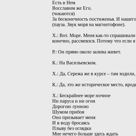
Есть в Нем
Восславим же Его.
(чокаются)
За бесконечность постиженья. И нашего
(пауза. Звук моря на магнитофоне).
Х.: Вот. Море. Меня как-то спрашивали
конечно, рассмеялся. Потому что если я
Р.: Он прямо около залива живет.
К.: На Васильевском.
Х.: Да, Сережа же в курсе – там ходили
К.: Да, это же историческое место, вроде
Х.: Бескрайнее море ночное
Ни паруса и ни огня
Дорогою лунною
Шумом прибоя
Оно призывает меня
И в воду бросаясь
Плыву без оглядки
Мне нечего больше здесь ждать