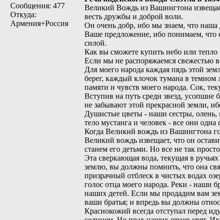
Сообщения: 477
Великий Вождь из Вашингтона извещает
Откуда:
весть дружбы и доброй воли.
Армения+Россия
Он очень добр, ибо мы знаем, что наша
Ваше предложение, ибо понимаем, что 
силой.
Как вы сможете купить небо или тепло
Если мы не распоряжаемся свежестью во
Для моего народа каждая пядь этой зе
берег, каждый клочок тумана в темном 
памяти и чувств моего народа. Сок, тек
Вступив на путь среди звезд, усопшие
не забывают этой прекрасной земли, ибо
Душистые цветы - наши сестры, олень, 
тело мустанга и человек - все они одна 
Когда Великий вождь из Вашингтона гов
Великий вождь извещает, что он остави
станем его детьми. Но все не так просто
Эта сверкающая вода, текущая в ручьях 
землю, вы должны помнить, что она св
призрачный отблеск в чистых водах озе
голос отца моего народа. Реки - наши 
наших детей. Если мы продадим вам зем
ваши братья; и впредь вы должны относи
Краснокожий всегда отступал перед ид
солнцем. Но прах наших отцов свят. Их