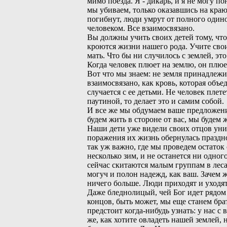
мимо поезда. Я - дикарь, и я не могу 
мы убиваем, только оказавшись на краю 
погибнут, люди умрут от полного одино
человеком. Все взаимосвязано.
Вы должны учить своих детей тому, что 
кроются жизни нашего рода. Учите своих
мать. Что бы ни случилось с землей, это
Когда человек плюет на землю, он плюет
Вот что мы знаем: не земля принадлежит
взаимосвязано, как кровь, которая объе
случается с ее детьми. Не человек плете
паутиной, то делает это и самим собой.
И все же мы обдумаем ваше предложени
будем жить в стороне от вас, мы будем 
Наши дети уже видели своих отцов у
поражения их жизнь обернулась праздн
так уж важно, где мы проведем остаток 
несколько зим, и не останется ни одно
сейчас скитаются малым группам в леса
могуч и полон надежд, как ваш. Зачем ж
ничего больше. Люди приходят и уходя
Даже бледнолицый, чей Бог идет рядом 
концов, быть может, мы еще станем бра
предстоит когда-нибудь узнать: у нас с
же, как хотите овладеть нашей землей, 