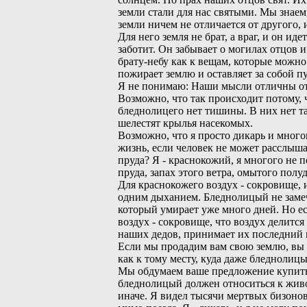
земли стали для нас святыми. Мы знае
земли ничем не отличается от другого, 
Для него земля не брат, а враг, и он ид
заботит. Он забывает о могилах отцов и
брату-небу как к вещам, которые можно 
пожирает землю и оставляет за собой п
Я не понимаю: Наши мысли отличны от 
Возможно, что так происходит потому, 
бледнолицего нет тишины. В них нет та
шелестят крылья насекомых.
Возможно, что я просто дикарь и много
жизнь, если человек не может расслыш
пруда? Я - краснокожий, я многого не
пруда, запах этого ветра, омытого по
Для краснокожего воздух - сокровище, 
одним дыханием. Бледнолицый не замеч
который умирает уже много дней. Но е
воздух - сокровище, что воздух делитс
наших дедов, принимает их последний 
Если мы продадим вам свою землю, вы д
как к тому месту, куда даже бледнолиц
Мы обдумаем ваше предложение купить 
бледнолицый должен относиться к живот
иначе. Я видел тысячи мертвых бизоно