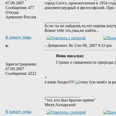
07.09.2007
город Сиэтл, произнесенная в 1854 год
Сообщения: 477
документ,мудрый и философский. При э
Откуда:
Армения+Россия
_________________
Если ты не найдешь,то,что ищешь внут
Вовне тебе это,увы,не найти...
К началу темы
a.
Добавлено: Вс Сен 09, 2007 9:33 pm
Яник писал(а):
Строки о священности природы 
Зарегистрирован:
07.09.2007
Сообщения: 4222
+
я ваще балдел!!!!
_________________
"тот, кто был братом ормом"
Митя Ахтырский
К началу темы