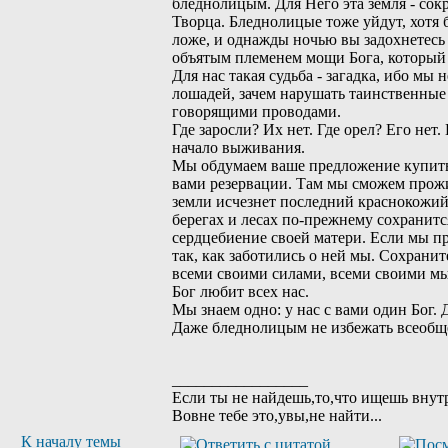
бледнолицым. Для Него эта земля - сок
Творца. Бледнолицые тоже уйдут, хотя 
ложе, и однажды ночью вы задохнетесь 
объятым племенем мощи Бога, который 
Для нас такая судьба - загадка, ибо мы
лошадей, зачем нарушать таинственные
говорящими проводами.
Где заросли? Их нет. Где орел? Его не
начало выживания.
Мы обдумаем ваше предложение купить 
вами резервации. Там мы сможем прожит
земли исчезнет последний краснокожий, 
берегах и лесах по-прежнему сохранит
сердцебиение своей матери. Если мы пр
так, как заботились о ней мы. Сохранит
всеми своими силами, всеми своими мысл
Бог любит всех нас.
Мы знаем одно: у нас с вами один Бог. 
Даже бледнолицым не избежать всеобще
_________________
Если ты не найдешь,то,что ищешь внут
Вовне тебе это,увы,не найти...
К началу темы