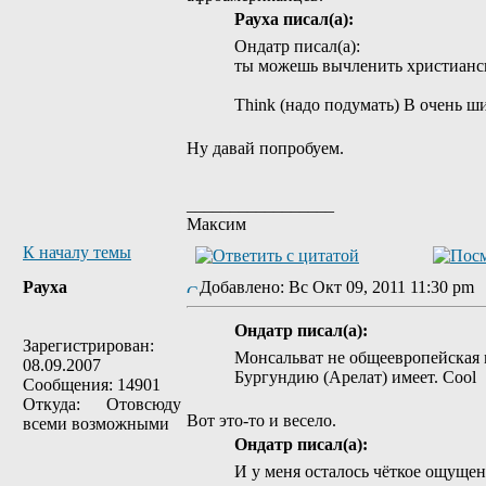
Рауха писал(а):
Ондатр писал(а):
ты можешь вычленить христианск
Think (надо подумать) В очень 
Ну давай попробуем.
_________________
Максим
К началу темы
Рауха
Добавлено: Вс Окт 09, 2011 11:30 p
Ондатр писал(а):
Зарегистрирован:
Монсальват не общеевропейская м
08.09.2007
Бургундию (Арелат) имеет. Cool
Сообщения: 14901
Откуда: Отовсюду
Вот это-то и весело.
всеми возможными
Ондатр писал(а):
И у меня осталось чёткое ощущен