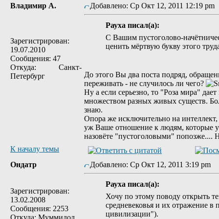
Владимир А.
Добавлено: Ср Окт 12, 2011 12:19 p
Рауха писал(а):
С Вашим пустоголово-начётничес
Зарегистрирован:
ценить мёртвую букву этого труда
19.07.2010
Сообщения: 47
Откуда: Санкт-
До этого Вы два поста подряд, обращен
Петербург
переживать - не случилось ли чего?
Ну а если серьезно, то "Роза мира" дае
множеством разных живых существ. Бол
знаю.
Опора же исключительно на интеллект, 
уж Ваше отношение к людям, которые у 
назовёте "пустоголовыми" попозже.... 
К началу темы
Ондатр
Добавлено: Ср Окт 12, 2011 3:19 pm
Рауха писал(а):
Зарегистрирован:
Хочу по этому поводу открыть те
13.02.2008
средневековья и их отражение в 
Сообщения: 2253
цивилизации").
Откуда: Муммидол