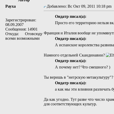
Рауха
Добавлено: Вс Окт 09, 2011 10:18 p
Ондатр писал(а):
Зарегистрирован:
Просто его территорию нельзя в
08.09.2007
Сообщения: 14901
Франция и Италия вообще не упомянут
Откуда: Отовсюду
всеми возможными
Ондатр писал(а):
А испанские королевства развива
Намного отдельней Скандинавии?
Ондатр писал(а):
А почему нет? Что смешного? )
Ты веришь в "негрскую метакультуру"?
Ондатр писал(а):
а как мы эти влияния различать б
Да как угодно. Тут разве что число хра
для соответствующих культур.