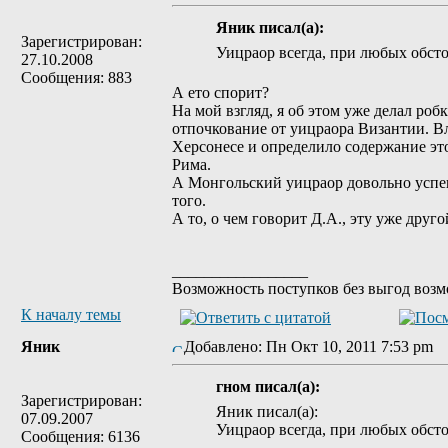
Яник писал(а):
Зарегистрирован:
Уицраор всегда, при любых обсто
27.10.2008
Сообщения: 883
А ето спорит?
На мой взгляд, я об этом уже делал ро
отпочкование от уицраора Византии. Вл
Херсонесе и определило содержание это
Рима.
А Монгольский уицраор довольно успеш
того.
А то, о чем говорит Д.А., эту уже друг
_________________
Возможность поступков без выгод возмо
К началу темы
Яник
Добавлено: Пн Окт 10, 2011 7:53 pm
гном писал(а):
Зарегистрирован:
Яник писал(а):
07.09.2007
Уицраор всегда, при любых обсто
Сообщения: 6136