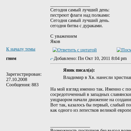
_________________
Сегодня самый лучший день:
пестреют флаги над полками:
Сегодня самый лучший день.
сегодня битва с дураками.
С уважением
Яков
К началу темы
гном
Добавлено: Пн Окт 10, 2011 8:04 pm
Яник писал(а):
Зарегистрирован:
Владимир в Хв. нанесли христиа
27.10.2008
Сообщения: 883
На мой взгляд именно так. Именно с п
сосредоточенный в западных славянских
уицраором начали движение на создани
Вот так, казалось бы первый, слабый п
как одного из лепестков великой европ
_________________
Возможность поступков без выгод возмо