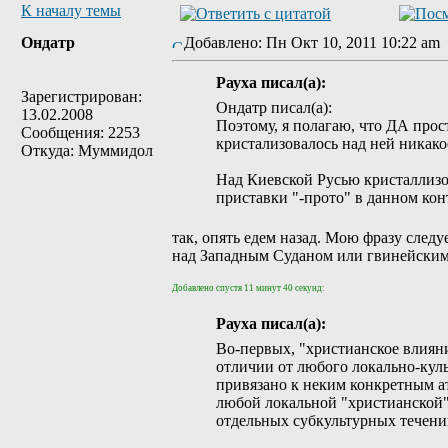
К началу темы
Ондатр
Добавлено: Пн Окт 10, 2011 10:22 a
Рауха писал(а):
Зарегистрирован:
Ондатр писал(а):
13.02.2008
Поэтому, я полагаю, что ДА прос
Сообщения: 2253
кристализовалось над ней никако
Откуда: Муммидол
Над Киевской Русью кристаллизо
приставки "-прото" в данном кон
так, опять едем назад. Мою фразу следу
над Западным Суданом или гвинейским
Добавлено спустя 11 минут 40 секунд:
Рауха писал(а):
Во-первых, "христианское влияни
отличии от любого локально-куль
привязано к неким конкретным а
любой локальной "христианской" 
отдельных субкультурных течений