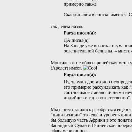
примерно также
Скандинавия в списке имеется. C
так , едем назад.
Рауха писал(а):
ДА писал(а):
На Западе уже возникло туманно
ослепительной белизны, – мисти
Монсальват не общеевропейская метаку
(Арелат) имеет.
Рауха писал(а):
Ну, термин достаточно неопреде
его примерно рассундыкать как "
соотносимое с аналогичными неч
индийцев и т.д. соответственно".
Мы с ним пытались разобраться ещё в яп
"цивилизации" это ещё и уровень циви
бы большую часть Африки в это понятие
Запапдный Судан и Гвинейское побереж
афроамериканцев.