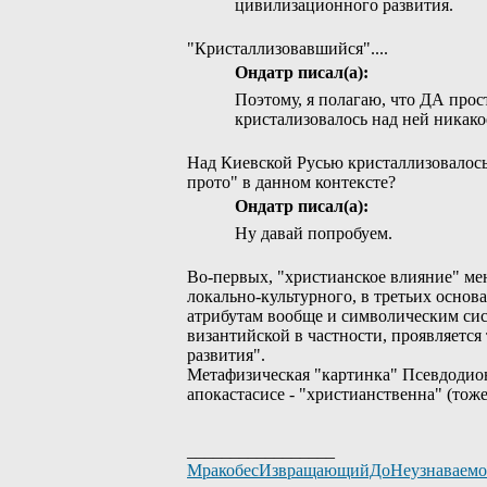
цивилизационного развития.
"Кристаллизовавшийся"....
Ондатр писал(а):
Поэтому, я полагаю, что ДА прос
кристализовалось над ней никако
Над Киевской Русью кристаллизовалось
прото" в данном контексте?
Ондатр писал(а):
Ну давай попробуем.
Во-первых, "христианское влияние" ме
локально-культурного, в третьих осно
атрибутам вообще и символическим сис
византийской в частности, проявляется
развития".
Метафизическая "картинка" Псевдодион
апокастасисе - "христианственна" (тож
_________________
МракобесИзвращающийДоНеузнаваем