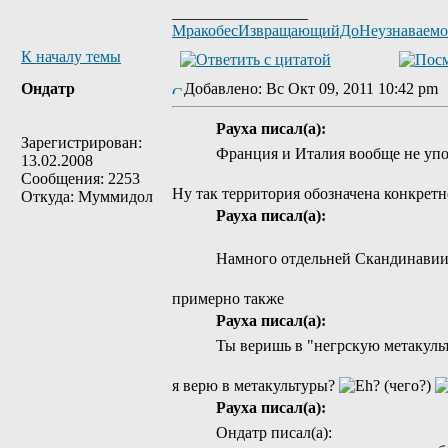
_________________
МракобесИзвращающийДоНеузнаваем
К началу темы
Ондатр
Добавлено: Вс Окт 09, 2011 10:42 p
Рауха писал(а):
Зарегистрирован:
Франция и Италия вообще не упо
13.02.2008
Сообщения: 2253
Ну так территория обозначена конкрет
Откуда: Муммидол
Рауха писал(а):
Намного отдельней Скандинавии
примерно также
Рауха писал(а):
Ты веришь в "негрскую метакуль
я верю в метакультуры?
Рауха писал(а):
Ондатр писал(а):