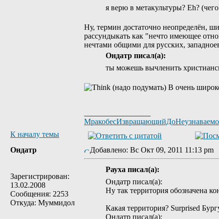
я верю в метакультуры? Eh? (чего?
Ну, термин достаточно неопределён, ш
рассундыкать как "нечто имеющее отно
нечтами общими для русских, западноев
Ондатр писал(а):
ты можешь вычленить христианск
В очень широк
_________________
МракобесИзвращающийДоНеузнаваем
К началу темы
Ондатр
Добавлено: Вс Окт 09, 2011 11:13 p
Рауха писал(а):
Зарегистрирован:
Ондатр писал(а):
13.02.2008
Ну так территория обозначена ко
Сообщения: 2253
Откуда: Муммидол
Какая территория? Surprised Бур
Ондатр писал(а):