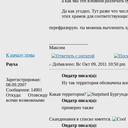
а как мы эти влияния различать б
Да как угодно. Тут разве что чис
этих храмов для соответствующих
перефразирую. ты можешь вычленить хр
_________________
Максим
К началу темы
Рауха
Добавлено: Вс Окт 09, 2011 10:50 p
Ондатр писал(а):
Зарегистрирован:
Ну так территория обозначена ко
08.09.2007
Сообщения: 14901
Какая территория?
Бургунд
Откуда: Отовсюду
всеми возможными
Ондатр писал(а):
примерно также
Скандинавия в списке имеется.
Ондатр писал(а):