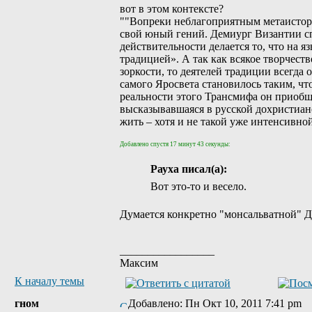
вот в этом контексте?
""Вопреки неблагоприятным метаистори
свой юный гений. Демиург Византии сп
действительности делается то, что на 
традицией». А так как всякое творчест
зоркости, то деятелей традиции всегда 
самого Яросвета становилось таким, чт
реальности этого Трансмифа он приобщи
высказывавшаяся в русской дохристиан
жить – хотя и не такой уже интенсивно
Добавлено спустя 17 минут 43 секунды:
Рауха писал(а):
Вот это-то и весело.
Думается конкретно "монсальватной" Д
_________________
Максим
К началу темы
гном
Добавлено: Пн Окт 10, 2011 7:41 pm