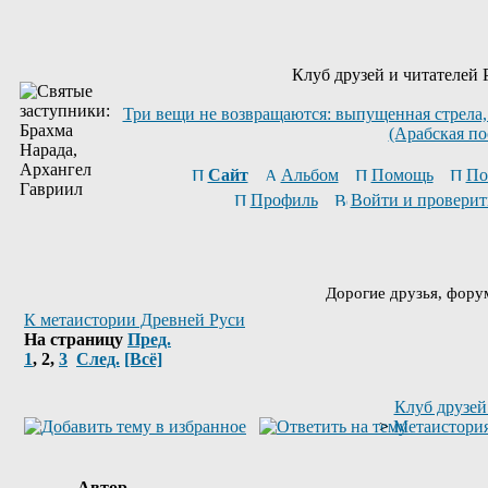
Клуб друзей и читателей 
Три вещи не возвращаются: выпущенная стрела,
(Арабская по
Сайт
Альбом
Помощь
По
Профиль
Войти и проверит
Дорогие друзья, фору
К метаистории Древней Руси
На страницу
Пред.
1
,
2
,
3
След.
[Всё]
Клуб друзей
>
Метаистори
Автор