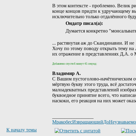
В этом контексте - проблемно. Велик р
конце концов придти к удручающему выв
исключительно только отдалённого буд
Ондатр писал(а):
Думается конкретно "монсальват
... растянутая аж до Скандинавии. И не 
Хочу по этому поводу открыть тему на 
их отражение в представлениях Д,А. о 
Добавлено спустя 6 минут 45 секунд:
Владимир А.
С Вашим пустоголово-начётническим от
мёртвую букву этого труда, всё достат
малоадекватных представлений изобрази
буквоедное принятие всего, что написа
наскоки, его реакция на них может оказ
_________________
МракобесИзвращающийДоНеузнаваем
К началу темы