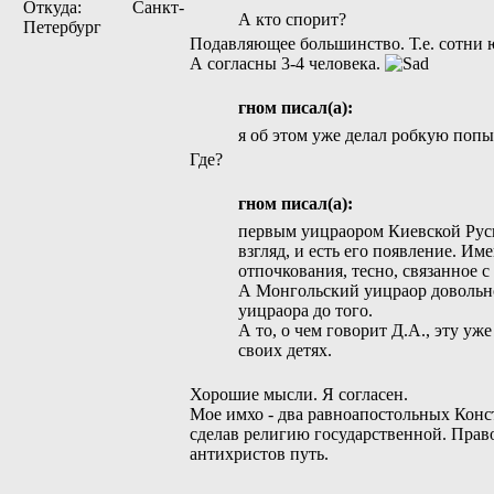
Откуда: Санкт-
А кто спорит?
Петербург
Подавляющее большинство. Т.е. сотни 
А согласны 3-4 человека.
гном писал(а):
я об этом уже делал робкую попы
Где?
гном писал(а):
первым уицраором Киевской Руси
взгляд, и есть его появление. И
отпочкования, тесно, связанное с
А Монгольский уицраор довольно
уицраора до того.
А то, о чем говорит Д.А., эту уж
своих детях.
Хорошие мысли. Я согласен.
Мое имхо - два равноапостольных Конс
сделав религию государственной. Прав
антихристов путь.